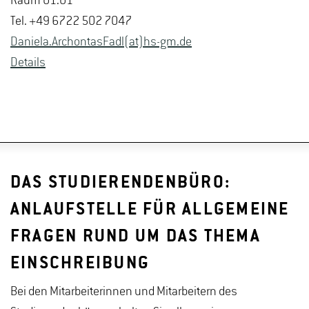
Raum 01.01
Tel. +49 6722 502 7047
Da­nie­la.Ar­chon­tas­Fadl(at)hs-​gm.​de
De­tails
DAS STUDIERENDENBÜRO:
ANLAUFSTELLE FÜR ALLGEMEINE
FRAGEN RUND UM DAS THEMA
EINSCHREIBUNG
Bei den Mitarbeiterinnen und Mitarbeitern des