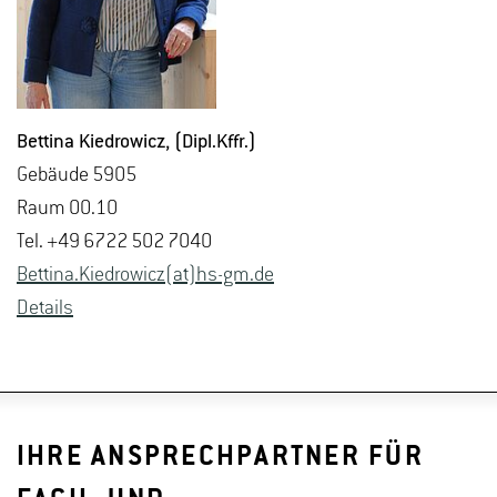
Bet­ti­na Kiedro­wicz
, (Dipl.​Kffr.)
Ge­bäu­de 5905
Raum 00.10
Tel. +49 6722 502 7040
Bet­ti­na.Kiedro­wicz(at)hs-​gm.​de
De­tails
IHRE ANSPRECHPARTNER FÜR