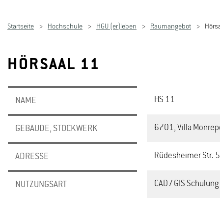
Startseite
Hochschule
HGU (er)leben
Raumangebot
Hörs
HÖRSAAL 11
HS 11
NAME
6701, Villa Monrep
GEBÄUDE, STOCKWERK
Rüdesheimer Str. 
ADRESSE
CAD / GIS Schulung
NUTZUNGSART