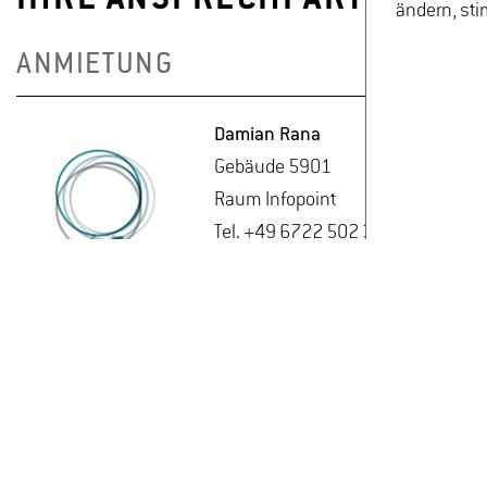
IHRE ANSPRECHPARTNERINN
ändern, sti
ANMIETUNG
Da­mi­an Rana
Ge­bäu­de 5901
Raum In­fo­point
Tel. +49 6722 502 305
Da­mi­an.Rana(at)hs-​gm.​de
De­tails