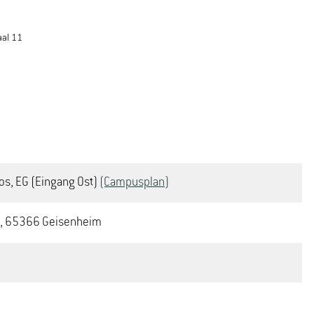
aal 11
os, EG (Eingang Ost)
(Campusplan)
5, 65366 Geisenheim