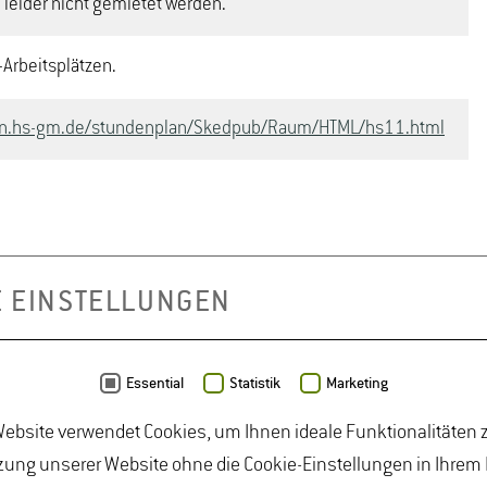
leider nicht gemietet werden.
kdose am Pult vorhanden
in
icht barrierefrei zu erreichen.
-Arbeitsplätzen.
(Toiletten sind nicht berrierefrei zugänglich)
lan.hs-gm.de/stundenplan/Skedpub/Raum/HTML/hs11.html
,31m²
E EINSTELLUNGEN
Essential
Statistik
Marketing
ebsite verwendet Cookies, um Ihnen ideale Funktionalitäten z
ung unserer Website ohne die Cookie-Einstellungen in Ihrem