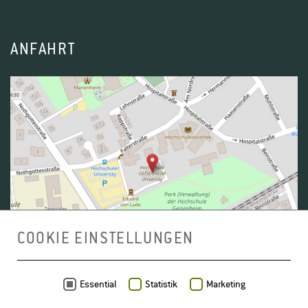
ANFAHRT
COOKIE EINSTELLUNGEN
Daten von
OpenStreetMap
- Veröffentlicht unter
ODbL
Essential
Statistik
Marketing