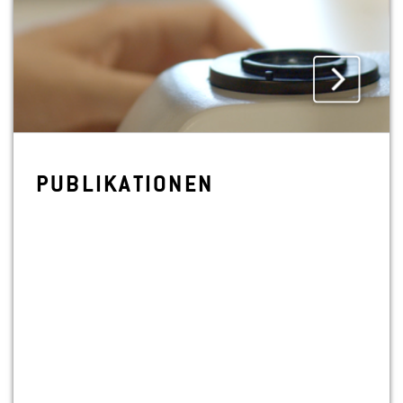
PU­BLI­KA­TIO­NEN