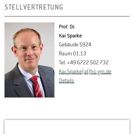
STELLVERTRETUNG
Prof. Dr.
Kai Spar­ke
Ge­bäu­de 5924
Raum 01.13
Tel. +49 6722 502 732
Kai.​Sparke(at)hs-​gm.​de
De­tails