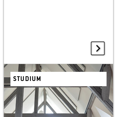
STU­DI­UM