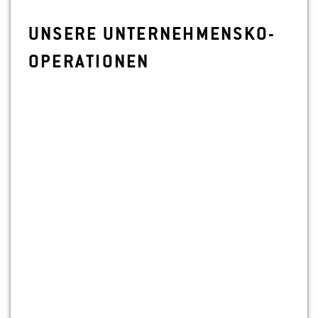
UN­SE­RE UN­TER­NEH­MENS­KO­
OPE­RA­TIO­NEN