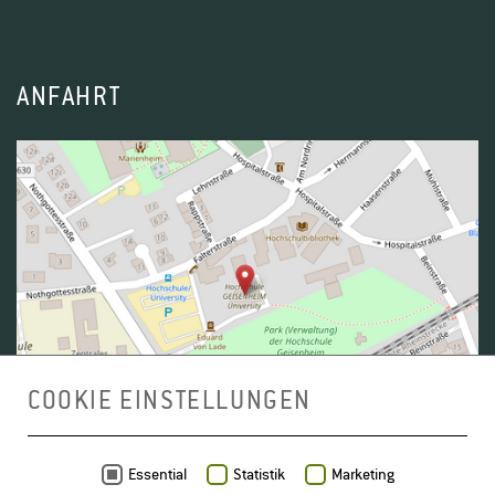
ANFAHRT
COOKIE EINSTELLUNGEN
Daten von
OpenStreetMap
- Veröffentlicht unter
ODbL
Essential
Statistik
Marketing