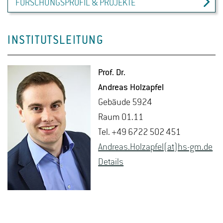
FORSCHUNGSPROFIL & PROJEKTE
INSTITUTSLEITUNG
Prof. Dr.
An­dre­as Holz­ap­fel
Ge­bäu­de 5924
Raum 01.11
Tel. +49 6722 502 451
An­dre­as.Holz­ap­fel(at)hs-​gm.​de
De­tails