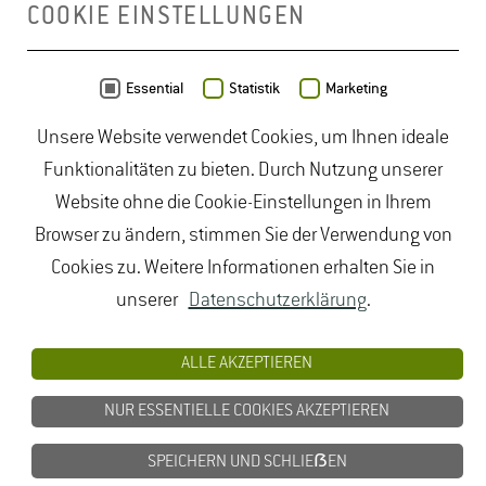
COOKIE EINSTELLUNGEN
Daten von
OpenStreetMap
- Veröffentlicht unter
ODbL
Essential
Statistik
Marketing
Unsere Website verwendet Cookies, um Ihnen ideale
duales Studium Gartenbau
|
Gartenbau Studium
|
Funktionalitäten zu bieten. Durch Nutzung unserer
Lebensmittelrecht Studium
|
Lebensmittelsicherheit
Website ohne die Cookie-Einstellungen in Ihrem
Studium
|
Naturschutz Studium
|
Oenologie
Browser zu ändern, stimmen Sie der Verwendung von
Studium
|
Studiengang Logistik
|
Studiengänge
Cookies zu. Weitere Informationen erhalten Sie in
Lebensmittel
|
Studiengänge Natur
|
Studiengänge
unserer
Datenschutzerklärung
.
Umweltschutz
|
Studium angewandte Biologie
|
Studium Hessen
|
Studium Landschaftsarchitektur
|
ALLE AKZEPTIEREN
Studium Lebensmittel
|
Studium
NUR ESSENTIELLE COOKIES AKZEPTIEREN
Lebensmittelsicherheit
|
Studium Logistik
|
Studium
Natur
|
Studium Naturschutz
|
Studium
SPEICHERN UND SCHLIEẞEN