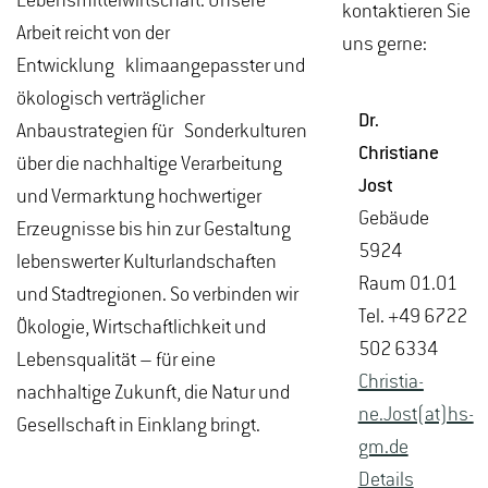
Lebensmittelwirtschaft. Unsere
kontaktieren Sie
Arbeit reicht von der
uns gerne:
Entwicklung klimaangepasster und
ökologisch verträglicher
Dr.
Anbaustrategien für Sonderkulturen
Chris­tia­ne
über die nachhaltige Verarbeitung
Jost
und Vermarktung hochwertiger
Ge­bäu­de
Erzeugnisse bis hin zur Gestaltung
5924
lebenswerter Kulturlandschaften
Raum 01.01
und Stadtregionen. So verbinden wir
Tel. +49 6722
Ökologie, Wirtschaftlichkeit und
502 6334
Lebensqualität – für eine
Chris­tia­
nachhaltige Zukunft, die Natur und
ne.Jost(at)hs-​
Gesellschaft in Einklang bringt.
gm.​de
De­tails