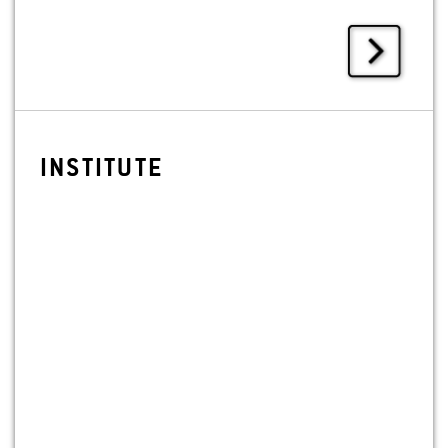
IN­STI­TU­TE