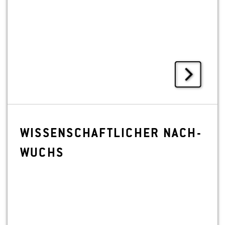
WIS­SEN­SCHAFT­LI­CHER NACH­
WUCHS