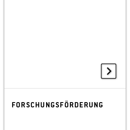
FOR­SCHUNGS­FÖR­DE­RUNG