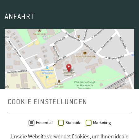
ANFAHRT
COOKIE EINSTELLUNGEN
Daten von
OpenStreetMap
- Veröffentlicht unter
ODbL
Essential
Statistik
Marketing
Unsere Website verwendet Cookies, um Ihnen ideale