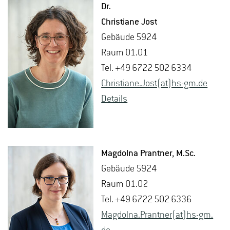
Dr.
Chris­tia­ne Jost
Ge­bäu­de 5924
Raum 01.01
Tel. +49 6722 502 6334
Chris­tia­ne.Jost(at)hs-​gm.​de
De­tails
Mag­dol­na Prant­ner
, M.​Sc.
Ge­bäu­de 5924
Raum 01.02
Tel. +49 6722 502 6336
Mag­dol­na.Prant­ner(at)hs-​gm.​