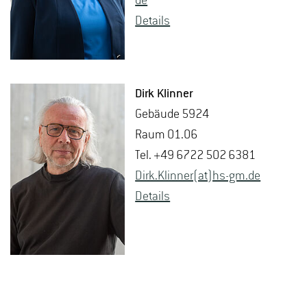
de
De­tails
Dirk Klin­ner
Ge­bäu­de 5924
Raum 01.06
Tel. +49 6722 502 6381
Dirk.​Klinner(at)hs-​gm.​de
De­tails