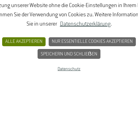
ung unserer Website ohne die Cookie-Einstellungen in Ihrem
mmen Sie der Verwendung von Cookies zu. Weitere Informatio
ebensmittelproduktion
Sie in unserer
Datenschutzerklärung
.
e Geisenheim University, Vorsitzender
tionalsprache des Landes des Auslandsaufenthaltes)
tet?
iversity
ALLE AKZEPTIEREN
NUR ESSENTIELLE COOKIES AKZEPTIEREN
raike Wübbena in Nepal vom Oktober 2023 bis Februar 2024
er Vorstand der Paul-Hoffmann-Stiftung in Abhängigkeit
nheim
SPEICHERN UND SCHLIEẞEN
enden Fördermitteln. Ein Rechtsanspruch auf Gewährung
Datenschutz
in Namibia
 zu erwarten, dass die Ergebnisse akzeptiert werden?
y
ul-Hoffmann-Stiftung
mni Association e.V.
r Hoffmann
iesdorf