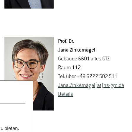
Prof. Dr.
Jana Zin­ker­na­gel
Ge­bäu­de 6601 altes GTZ
Raum 112
Tel. über +49 6722 502 511
Jana.​Zinker­na­gel(at)hs-​gm.​de
De­tails
u bieten.