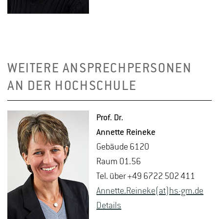
WEITERE ANSPRECHPERSONEN
AN DER HOCHSCHULE
Prof. Dr.
An­net­te Rei­ne­ke
Ge­bäu­de 6120
Raum 01.56
Tel. über +49 6722 502 411
An­net­te.Rei­ne­ke(at)hs-​gm.​de
De­tails