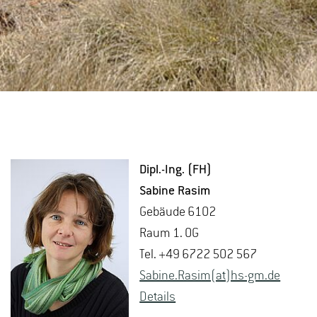
Dipl.-Ing. (FH)
Sa­bi­ne Rasim
Ge­bäu­de 6102
Raum 1. OG
Tel. +49 6722 502 567
Sa­bi­ne.Rasim(at)hs-​gm.​de
De­tails