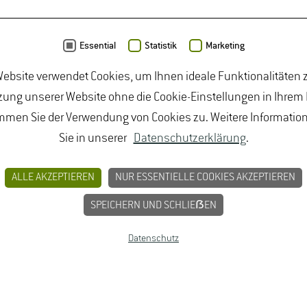
Essential
Statistik
Marketing
ebsite verwendet Cookies, um Ihnen ideale Funktionalitäten z
ung unserer Website ohne die Cookie-Einstellungen in Ihrem
mmen Sie der Verwendung von Cookies zu. Weitere Informatio
Sie in unserer
Datenschutzerklärung
.
ALLE AKZEPTIEREN
NUR ESSENTIELLE COOKIES AKZEPTIEREN
BUNGEN
JOBPORTAL FÜR STUDIERENDE U
MPRESSUM
SPEICHERN UND SCHLIEẞEN
Datenschutz