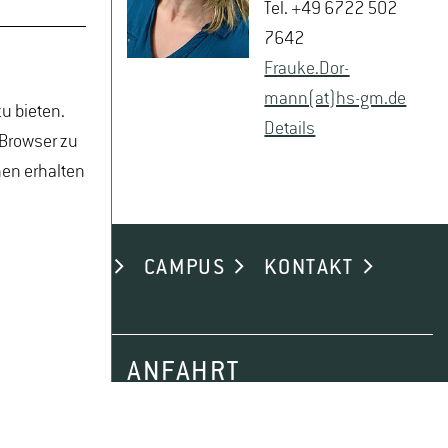
Tel. +49 6722 502
7642
Frau­ke.Dor­
mann(at)hs-​gm.​de
u bieten.
De­tails
 Browser zu
nen erhalten
ND ALUMNI
CAMPUS
KONTAKT
ANFAHRT