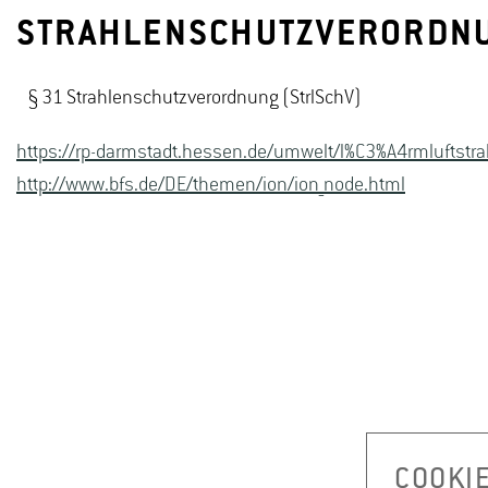
STRAHLENSCHUTZVERORDN
§ 31 Strahlenschutzverordnung (StrlSchV)
https://rp-darmstadt.hessen.de/umwelt/l%C3%A4rmluftstra
http://www.bfs.de/DE/themen/ion/ion_node.html
COOKI