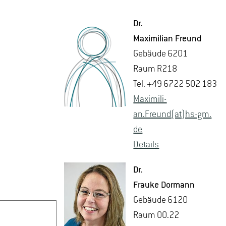
Dr.
Ma­xi­mi­li­an Freund
Ge­bäu­de 6201
Raum R218
Tel. +49 6722 502 183
Ma­xi­mi­li­
an.Freund(at)hs-​gm.​
de
De­tails
Dr.
Frau­ke Dor­mann
Ge­bäu­de 6120
Raum 00.22