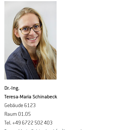
Dr.-Ing.
Te­re­sa-Ma­ria Schi­n­a­beck
Ge­bäu­de 6123
Raum 01.05
Tel. +49 6722 502 403