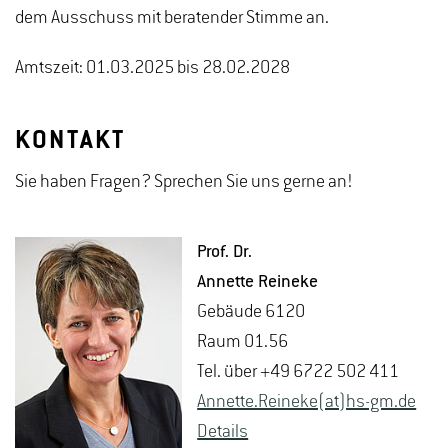
dem Ausschuss mit beratender Stimme an.
Amtszeit: 01.03.2025 bis 28.02.2028
KONTAKT
Sie haben Fragen? Sprechen Sie uns gerne an!
Prof. Dr.
An­net­te Rei­ne­ke
Ge­bäu­de 6120
Raum 01.56
Tel. über +49 6722 502 411
An­net­te.Rei­ne­ke(at)hs-​gm.​de
De­tails