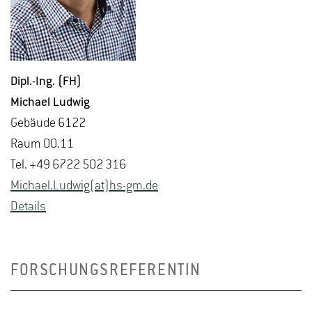
Dipl.-Ing. (FH)
Mi­cha­el Lud­wig
Ge­bäu­de 6122
Raum 00.11
Tel. +49 6722 502 316
Mi­cha­el.Lud­wig(at)hs-​gm.​de
De­tails
FORSCHUNGSREFERENTIN