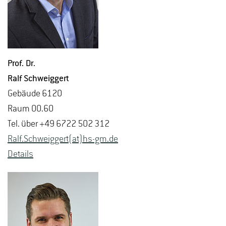
Prof. Dr.
Ralf Schweig­gert
Ge­bäu­de 6120
Raum 00.60
Tel. über +49 6722 502 312
Ralf.​Schweig­gert(at)hs-​gm.​de
De­tails