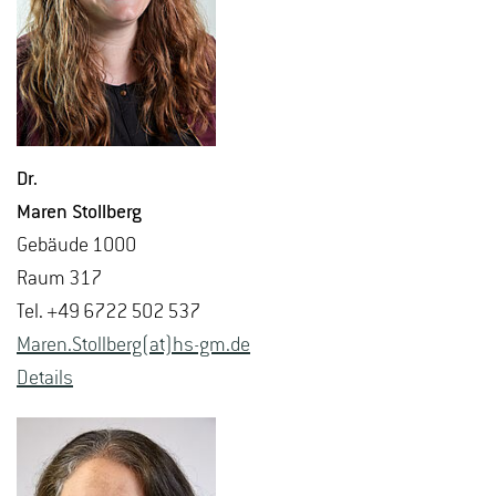
Dr.
Maren Stoll­berg
Ge­bäu­de 1000
Raum 317
Tel. +49 6722 502 537
Maren.​Stollberg(at)hs-​gm.​de
De­tails