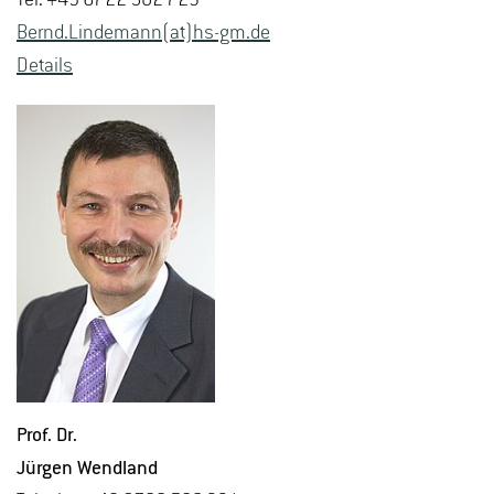
Bernd.​Lindemann(at)hs-​gm.​de
De­tails
Prof. Dr.
Jür­gen Wend­land