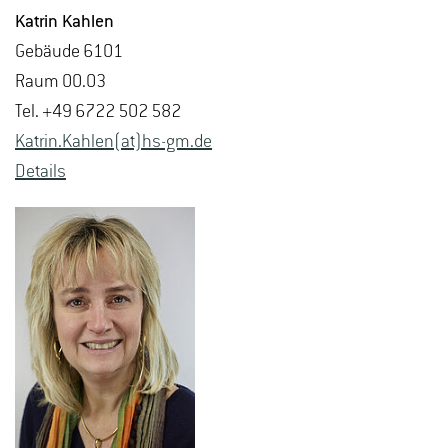
Kat­rin Kah­len
Ge­bäu­de 6101
Raum 00.03
Tel. +49 6722 502 582
Kat­rin.Kah­len(at)hs-​gm.​de
De­tails