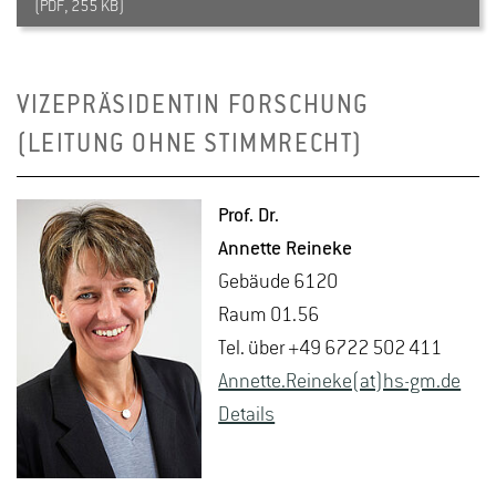
(PDF, 255 KB)
VIZEPRÄSIDENTIN FORSCHUNG
(LEITUNG OHNE STIMMRECHT)
Prof. Dr.
An­net­te Rei­ne­ke
Ge­bäu­de 6120
Raum 01.56
Tel. über +49 6722 502 411
An­net­te.Rei­ne­ke(at)hs-​gm.​de
De­tails