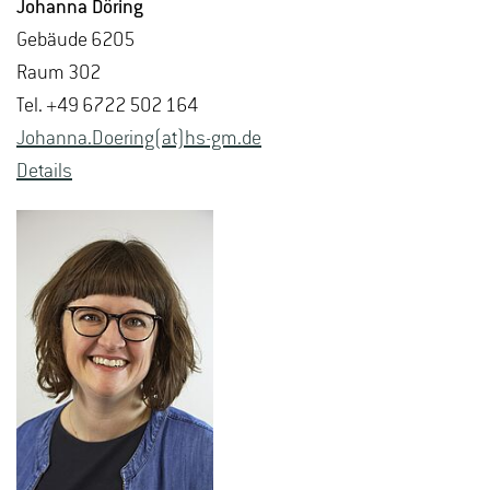
Jo­han­na Dö­ring
Ge­bäu­de 6205
Raum 302
Tel. +49 6722 502 164
Jo­han­na.Doering(at)hs-​gm.​de
De­tails