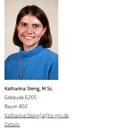
Ka­tha­ri­na Steng
, M.​Sc.
Ge­bäu­de 6205
Raum 402
Ka­tha­ri­na.Steng(at)hs-​gm.​de
De­tails