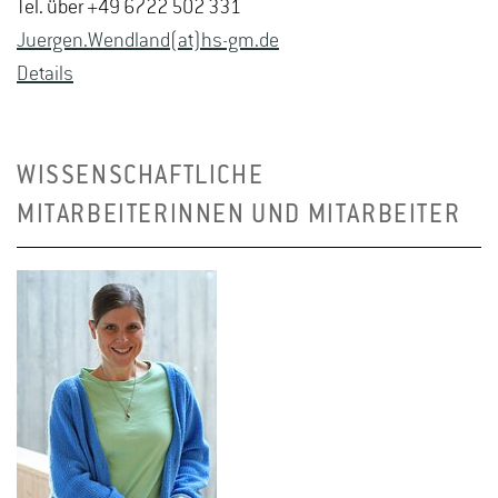
Tel. über +49 6722 502 331
Ju­er­gen.Wend­land(at)hs-​gm.​de
De­tails
WISSENSCHAFTLICHE
MITARBEITERINNEN UND MITARBEITER