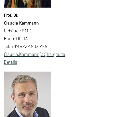
Prof. Dr.
Clau­dia Kam­mann
Ge­bäu­de 6101
Raum 00.04
Tel. +49 6722 502 755
Clau­dia.Kam­mann(at)hs-​gm.​de
De­tails