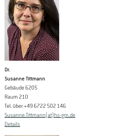
Dr.
Su­san­ne Titt­mann
Ge­bäu­de 6205
Raum 210
Tel. über +49 6722 502 146
Su­san­ne.Titt­mann(at)hs-​gm.​de
De­tails