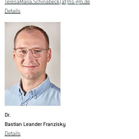
Te­re­sa­Ma­ria.Schi­n­a­beck(at)hs-​gm.​de
De­tails
Dr.
Bas­ti­an Le­an­der Fran­zis­ky
De­tails