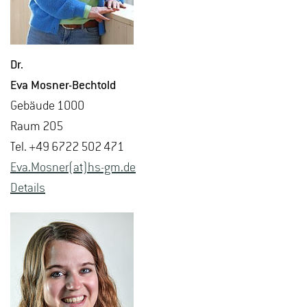
Dr.
Eva Mos­ner-Bech­told
Ge­bäu­de 1000
Raum 205
Tel. +49 6722 502 471
Eva.​Mosner(at)hs-​gm.​de
De­tails