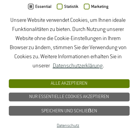
Essential
Statistik
Marketing
Unsere Website verwendet Cookies, um Ihnen ideale
Funktionalitäten zu bieten. Durch Nutzung unserer
Website ohne die Cookie-Einstellungen in Ihrem
Browser zu ändern, stimmen Sie der Verwendung von
Cookies zu. Weitere Informationen erhalten Sie in
unserer
Datenschutzerklärung
.
ALLE AKZEPTIEREN
Daten von
OpenStreetMap
- Veröffentlicht unter
ODbL
NUR ESSENTIELLE COOKIES AKZEPTIEREN
duales Studium Gartenbau
|
Gartenbau Studium
|
SPEICHERN UND SCHLIEẞEN
Lebensmittelrecht Studium
|
Lebensmittelsicherheit
Datenschutz
Studium
|
Naturschutz Studium
|
Oenologie