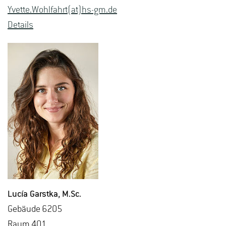
Yvet­te.Wohl­fahrt(at)hs-​gm.​de
De­tails
Lucía Garst­ka
, M.​Sc.
Ge­bäu­de 6205
Raum 401