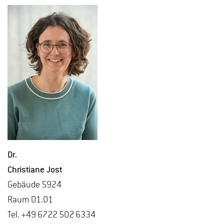
Dr.
Chris­tia­ne Jost
Ge­bäu­de 5924
Raum 01.01
Tel. +49 6722 502 6334