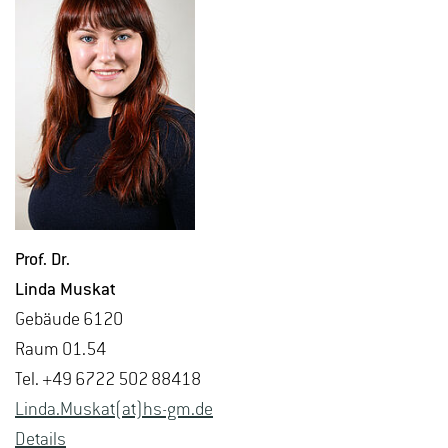
Prof. Dr.
Linda Mus­kat
Ge­bäu­de 6120
Raum 01.54
Tel. +49 6722 502 88418
Linda.​Muskat(at)hs-​gm.​de
De­tails