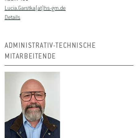
Lucia.​Garstka(at)hs-​gm.​de
De­tails
ADMINISTRATIV-TECHNISCHE
MITARBEITENDE