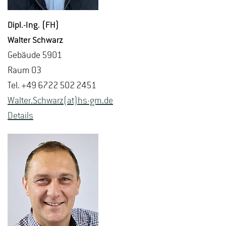
Dipl.-Ing. (FH)
Wal­ter Schwarz
Ge­bäu­de 5901
Raum 03
Tel. +49 6722 502 2451
Wal­ter.Schwarz(at)hs-​gm.​de
De­tails