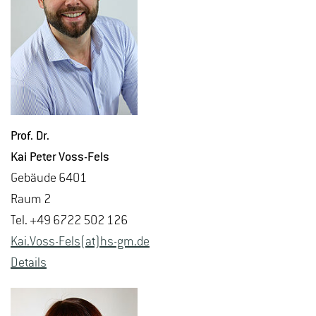
Prof. Dr.
Kai Peter Voss-Fels
Ge­bäu­de 6401
Raum 2
Tel. +49 6722 502 126
Kai.​Voss-Fels(at)hs-​gm.​de
De­tails