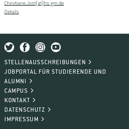
Chris­tia­ne.Jost(at)hs-​gm.​de
De­tails
STELLENAUSSCHREIBUNGEN
JOBPORTAL FÜR STUDIERENDE UND
ALUMNI
CAMPUS
KONTAKT
DATENSCHUTZ
IMPRESSUM