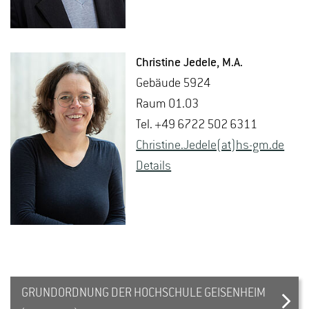
Chris­ti­ne Je­de­le
, M.A.
Ge­bäu­de 5924
Raum 01.03
Tel. +49 6722 502 6311
Chris­ti­ne.Je­de­le(at)hs-​gm.​de
De­tails
GRUNDORDNUNG DER HOCHSCHULE GEISENHEIM