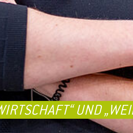
WIRTSCHAFT“ UND „WE