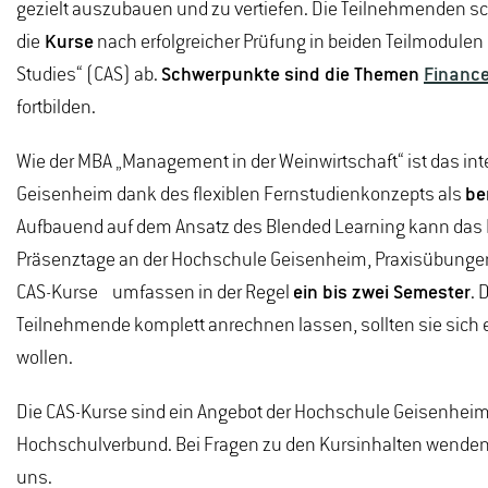
gezielt auszubauen und zu vertiefen. Die Teilnehmenden s
die
Kurse
nach erfolgreicher Prüfung in beiden Teilmodulen
Studies“ (CAS) ab.
Schwerpunkte sind die Themen
Financ
fortbilden.
Wie der MBA „Management in der Weinwirtschaft“ ist das in
Geisenheim dank des flexiblen Fernstudienkonzepts als
be
Aufbauend auf dem Ansatz des Blended Learning kann das 
Präsenztage an der Hochschule Geisenheim, Praxisübungen
CAS-Kurse umfassen in der Regel
ein bis zwei Semester
. 
Teilnehmende komplett anrechnen lassen, sollten sie sich
wollen.
Die CAS-Kurse sind ein Angebot der Hochschule Geisenheim 
Hochschulverbund. Bei Fragen zu den Kursinhalten wenden S
uns.