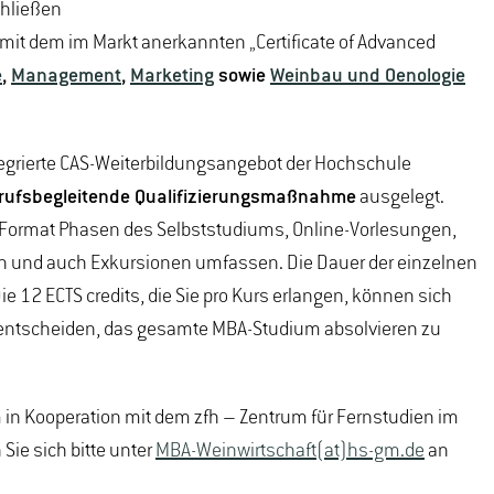
chließen
 mit dem im Markt anerkannten „Certificate of Advanced
e
,
Management
,
Marketing
sowie
Weinbau und Oenologie
tegrierte CAS-Weiterbildungsangebot der Hochschule
rufsbegleitende Qualifizierungsmaßnahme
ausgelegt.
Format Phasen des Selbststudiums, Online-Vorlesungen,
 und auch Exkursionen umfassen. Die Dauer der einzelnen
Die 12 ECTS credits, die Sie pro Kurs erlangen, können sich
 entscheiden, das gesamte MBA-Studium absolvieren zu
in Kooperation mit dem zfh – Zentrum für Fernstudien im
ie sich bitte unter
MBA-Weinwirtschaft(at)hs-gm.de
an