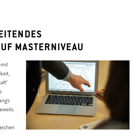
EITENDES
UF MASTERNIVEAU
 mit
keit,
aft“
e
gangs
jeweils
reichen