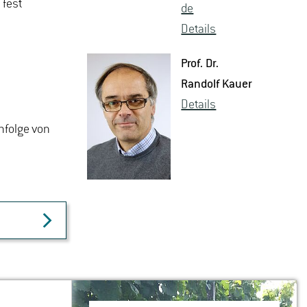
 fest
de
De­tails
Prof. Dr.
Ran­dolf Kauer
De­tails
chfolge von