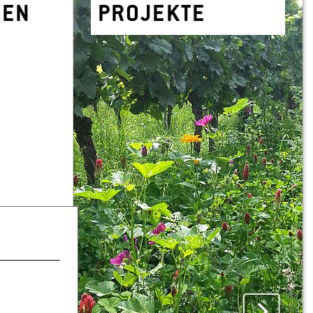
­NEN
PRO­JEK­TE