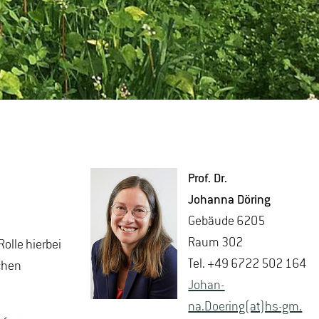
Prof. Dr.
Jo­han­na Dö­ring
Ge­bäu­de 6205
Raum 302
olle hierbei
Tel. +49 6722 502 164
chen
Jo­han­
na.Doering(at)hs-​gm.​