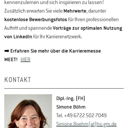
kennenzulernen und sich inspirieren zu lassen!
Zusätzlich erwarten Sie viele
Mehrwerte
, darunter
kostenlose Bewerbungsfotos
für Ihren professionellen
Auftritt und spannende
Vorträge zur optimalen Nutzung
von LinkedIn
für Ihr Karrierenetzwerk.
➡️
Erfahren Sie mehr über die Karrieremesse
MEET!
HIER
KONTAKT
Dipl.-Ing. (FH)
Si­mo­ne Böhm
Tel. +49 6722 502 7049
Si­mo­ne.Boehm(at)hs-​gm.​de