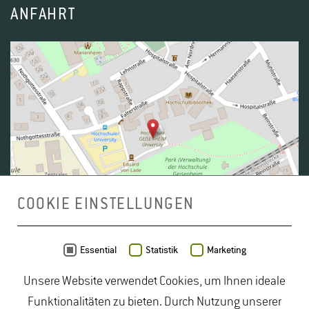
ANFAHRT
COOKIE EINSTELLUNGEN
Daten von
OpenStreetMap
- Veröffentlicht unter
ODbL
Essential
Statistik
Marketing
Unsere Website verwendet Cookies, um Ihnen ideale
duales Studium Gartenbau
|
Gartenbau Studium
|
Funktionalitäten zu bieten. Durch Nutzung unserer