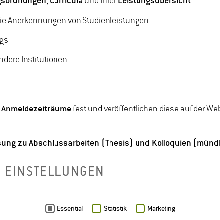
gsordnungen
,
Curricula
und Ihrer
Leistungsübersicht
wie Anerkennungen von Studienleistungen
ngs
ndere Institutionen
 Anmeldezeiträume
fest und veröffentlichen diese auf der Web
ung zu Abschlussarbeiten (Thesis) und Kolloquien (münd
E EINSTELLUNGEN
ss Ihres Studiums.
 Ihre Studiengangbetreuerin. Wir beraten Sie gerne.
Essential
Statistik
Marketing