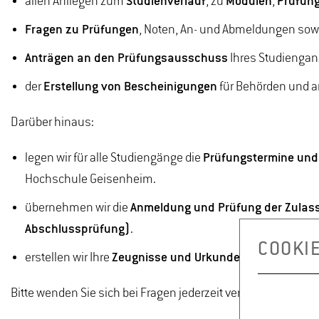
allen Anliegen zum
Studienverlauf
, zu
Modulen
,
Prüfun
Fragen zu Prüfungen
, Noten, An- und Abmeldungen so
Anträgen an den Prüfungsausschuss
Ihres Studienga
der
Erstellung von Bescheinigungen
für Behörden und a
Darüber hinaus:
legen wir für alle Studiengänge die
Prüfungstermine und
Hochschule Geisenheim.
übernehmen wir die
Anmeldung und Prüfung der Zulass
Abschlussprüfung)
.
COOKI
erstellen wir Ihre
Zeugnisse und Urkunden
nach Abschlu
Bitte wenden Sie sich bei Fragen jederzeit vertrauensvoll an