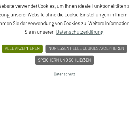
e
.
ebsite verwendet Cookies, um Ihnen ideale Funktionalitäten z
ung unserer Website ohne die Cookie-Einstellungen in Ihrem
mmen Sie der Verwendung von Cookies zu. Weitere Informatio
Sie in unserer
Datenschutzerklärung
.
BUNGEN
JOBPORTAL FÜR STUDIERENDE U
MPRESSUM
ALLE AKZEPTIEREN
NUR ESSENTIELLE COOKIES AKZEPTIEREN
SPEICHERN UND SCHLIEẞEN
Datenschutz