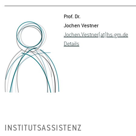
Prof. Dr.
Jo­chen Vest­ner
Jo­chen.Vest­ner(at)hs-​gm.​de
De­tails
INSTITUTSASSISTENZ