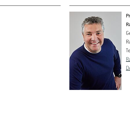
Pr
R
G
R
T
R
De