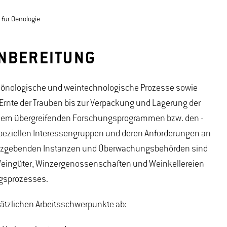
t für Oenologie
INBEREITUNG
tet önologische und weintechnologische Prozesse sowie
Ernte der Trauben bis zur Verpackung und Lagerung der
 dem übergreifenden Forschungsprogrammen bzw. den -
eziellen Interessengruppen und deren Anforderungen an
etzgebenden Instanzen und Überwachungsbehörden sind
, Weingüter, Winzergenossenschaften und Weinkellereien
tungsprozesses.
tzlichen Arbeitsschwerpunkte ab: