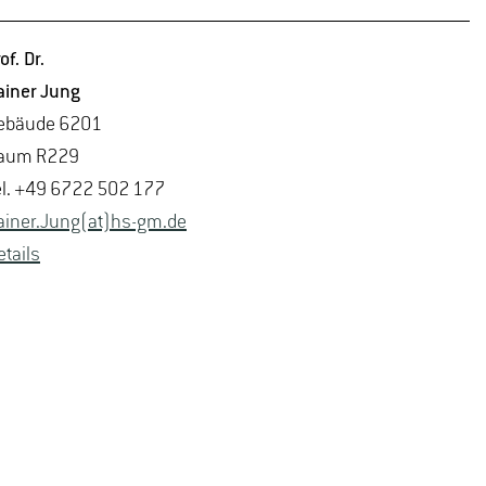
of. Dr.
ai­ner Jung
e­bäu­de 6201
aum R229
el. +49 6722 502 177
ai­ner.Jung(at)hs-​gm.​de
­tails