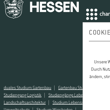
COOKI
Unsere W
Durch Nutz
ändern, sti
duales Studium Gartenbau
|
Gartenbau Studium
|
Leben
Studiengang Logistik
|
Studiengänge Lebensmittel
|
St
Landschaftsarchitektur
|
Studium Lebensmittel
|
Studi