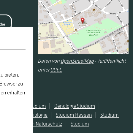
Daten von
OpenStreetMap
- Veröffentlicht
unter
ODbL
u bieten.
 Browser zu
nen erhalten
Naturschutz Studium
|
Oenologie Studium
|
 angewandte Biologie
|
Studium Hessen
|
Studium
atur
|
Studium Naturschutz
|
Studium