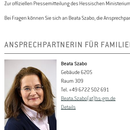
Zur offiziellen Pressemitteilung des Hessischen Ministerium
Bei Fragen können Sie sich an Beata Szabo, die Ansprechpa
ANSPRECHPARTNERIN FÜR FAMILI
Beata Szabo
Ge­bäu­de 6205
Raum 309
Tel. +49 6722 502 691
Beata.​Szabo(at)hs-​gm.​de
De­tails