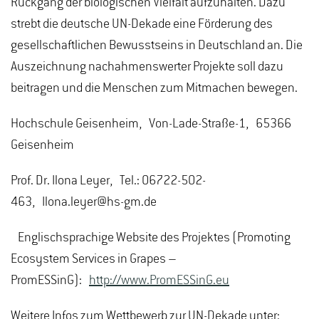
Rückgang der biologischen Vielfalt aufzuhalten. Dazu
strebt die deutsche UN-Dekade eine Förderung des
gesellschaftlichen Bewusstseins in Deutschland an. Die
Auszeichnung nachahmenswerter Projekte soll dazu
beitragen und die Menschen zum Mitmachen bewegen.
Hochschule Geisenheim, Von-Lade-Straße-1, 65366
Geisenheim
Prof. Dr. Ilona Leyer, Tel.: 06722-502-
463, Ilona.leyer@hs-gm.de
Englischsprachige Website des Projektes (Promoting
Ecosystem Services in Grapes –
PromESSinG):
http://www.PromESSinG.eu
Weitere Infos zum Wettbewerb zur UN-Dekade unter: