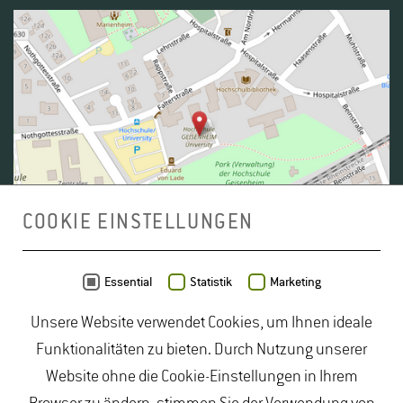
COOKIE EINSTELLUNGEN
Daten von
OpenStreetMap
- Veröffentlicht unter
ODbL
Essential
Statistik
Marketing
Unsere Website verwendet Cookies, um Ihnen ideale
duales Studium Gartenbau
|
Gartenbau Studium
|
Funktionalitäten zu bieten. Durch Nutzung unserer
Lebensmittelrecht Studium
|
Lebensmittelsicherheit
Website ohne die Cookie-Einstellungen in Ihrem
Studium
|
Naturschutz Studium
|
Oenologie