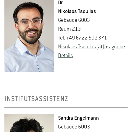
Dr.
Ni­ko­la­os Tsou­li­as
Ge­bäu­de 6003
Raum 213
Tel. +49 6722 502 371
Ni­ko­la­os.Tsou­li­as(at)hs-​gm.​de
De­tails
INSTITUTSASSISTENZ
San­dra En­gel­mann
Ge­bäu­de 6003