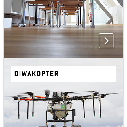
DI­WA­K­OP­TER