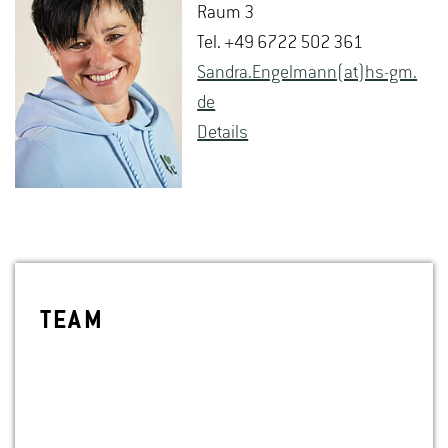
Raum 3
Tel. +49 6722 502 361
San­dra.En­gel­mann(at)hs-​gm.​
de
De­tails
TEAM