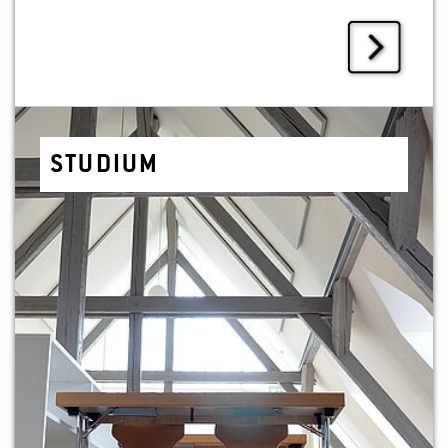
STU­DI­UM