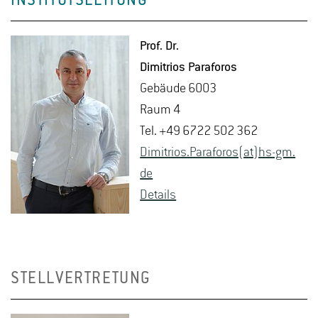
INSTITUTSLEITUNG
Prof. Dr.
Di­mi­tri­os Par­a­fo­ros
Ge­bäu­de 6003
Raum 4
Tel. +49 6722 502 362
Di­mi­tri­os.Par­a­fo­ros(at)hs-​gm.​
de
De­tails
STELLVERTRETUNG