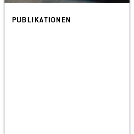
PU­BLI­KA­TIO­NEN