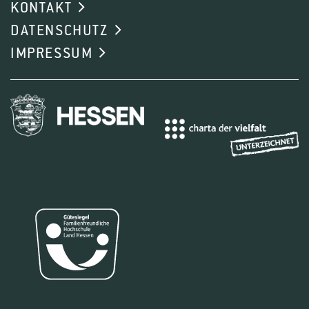
KONTAKT
Methodenentwicklung stehen im Fokus.
DATENSCHUTZ
Zur analytischen Ausstattung gehören UV/VIS-
IMPRESSUM
Spektroskopie, Labor-Sequencer,
Infrarotspektroskopie (FTIR), Totalreflexions-
Röntgenfluoreszenz-Spektroskopie (TXRF), AAS, ICP-
MS, Chromatografie und Massenspektrometrie
(GCMS, LCMS) sowie die NMR. Im
Getränketechnologischen Zentrum werden Frucht-
und Gemüsesäfte, fruchthaltige Getränke,
Erfrischungsgetränke, Fruchtweine, Biere und
Spirituosen im Rahmen von Forschung und Lehre mit
industrienahen Anlagen hergestellt und abgefüllt.