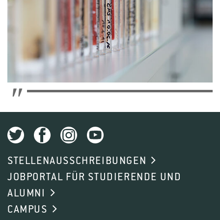
Studiengängen tätig. Neben der hochschulrelevanten
Lehre im Studiengang Getränketechnologie erfolgt im
Getränkezentrum der Hochschule auch die
praktische Ausbildung der Bundesfachklasse für
Fruchtsafttechnik in Zusammenarbeit mit der
Berufsschule Geisenheim.
Forschungsaktivitäten des Instituts sind sowohl die
Technologie als auch die physikalisch-chemische
Charakterisierung alkoholfreier und alkoholischer
Getränke. Hauptarbeitsgebiete sind Produktqualität,
STELLENAUSSCHREIBUNGEN
Sensorik, technologische Beeinflussung von
JOBPORTAL FÜR STUDIERENDE UND
Getränkeinhaltsstoffen und ernährungsrelevanter
ALUMNI
Sekundärstoffe. Die Anwendung neuer
CAMPUS
technologischer Verfahren sowie die analytische