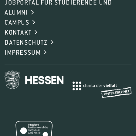
JOBPORTAL FÜR STUDIERENDE UND
Höhe des geltenden gesetzlichen Mindestlohns.
ALUMNI
Die monatliche Vergü- tung darf den
CAMPUS
Maximalbetrag einer geringfügig entlohnten
KONTAKT
Beschäftigung gem. § 8 Abs. 1 Nr. 1 SGB IV nicht
DATENSCHUTZ
übersteigen.
IMPRESSUM
Mitglieder des AStA nach § 18 Abs. 1 der Satzung
der Studierendenschaft erhalten eine
Aufwandsentschädigung, die den aktuellen
steuerfreien Maximalbetrag nach § 3 Nr. 26 a EStG
nicht übersteigen darf. Die
Aufwandsentschädigung wird mit 12,00 € pro
Stunde bemessen und zum Ende des Semesters
ausgezahlt.
Mitglieder des StuPa erhalten eine