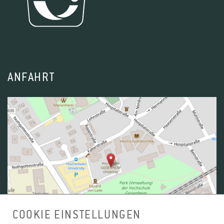
Aufwandsentschädigung, die den aktuellen
steuer- freien Maximalbetrag nach § 3 Nr. 26a EstG
nicht übersteigen darf. Die Aufwandsent-
schädigung wird mit 10,00 € pro Stunde
bemessen und wird zum Ende des Semesters
ANFAHRT
ausgezahlt.
Zur vollständigen Finanzordnung der
Studierendenschaft: siehe Dokument unten.
COOKIE EINSTELLUNGEN