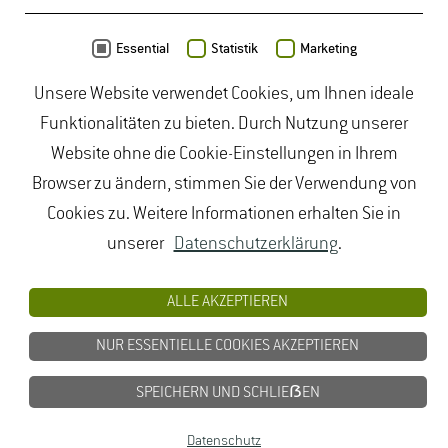
Daten von
OpenStreetMap
- Veröffentlicht unter
ODbL
Essential
Statistik
Marketing
Unsere Website verwendet Cookies, um Ihnen ideale
duales Studium Gartenbau
|
Gartenbau Studium
|
Funktionalitäten zu bieten. Durch Nutzung unserer
Lebensmittelrecht Studium
|
Lebensmittelsicherheit
Website ohne die Cookie-Einstellungen in Ihrem
Studium
|
Naturschutz Studium
|
Oenologie
Browser zu ändern, stimmen Sie der Verwendung von
Studium
|
Studiengang Logistik
|
Studiengänge
Cookies zu. Weitere Informationen erhalten Sie in
Lebensmittel
|
Studiengänge Natur
|
Studiengänge
unserer
Datenschutzerklärung
.
Umweltschutz
|
Studium angewandte Biologie
|
Studium Hessen
|
Studium Landschaftsarchitektur
|
ALLE AKZEPTIEREN
Studium Lebensmittel
|
Studium
NUR ESSENTIELLE COOKIES AKZEPTIEREN
Lebensmittelsicherheit
|
Studium Logistik
|
Studium
Natur
|
Studium Naturschutz
|
Studium
SPEICHERN UND SCHLIEẞEN
Umweltschutz
|
Studium Wiesbaden
|
Datenschutz