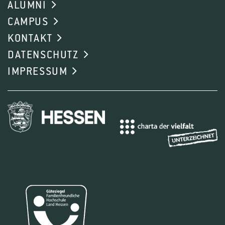
ALUMNI
CAMPUS
KONTAKT
DATENSCHUTZ
IMPRESSUM
WELMO – Landschaftsmosaik im Oberen
Mittelrheintal
Das UNESCO-Welterbe Oberes Mittelrheintal ist
geprägt von terrassierten Weinbergen, Burgen und
historischen Ortskernen. Doch der
Landschaftswandel stellt neue Herausforderungen:
Ehemals bewirtschaftete Flächen verbuschen,
wodurch sich das historische Landschaftsbild
schnell verändert. Dies betrifft nicht nur Belange der