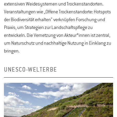
Trockenheit nehmen zu. Der Klimawandel trifft auf
extensiven Weidesystemen und Trockenstandorten.
eine stark hydrologisch modifizierte
Veranstaltungen wie „Offene Trockenstandorte: Hotspots
Kulturlandschaft, die ein nur geringes
der Biodiversität erhalten“ verknüpfen Forschung und
Wasserrückhaltevermögen besitzt. In der Region
Praxis, um Strategien zur Landschaftspflege zu
laufen bereits eine Vielzahl von Maßnahmen zur
entwickeln. Die Vernetzung von Akteur*innen ist zentral,
Erhöhung des Wasserrückhaltes, die jedoch wenig
um Naturschutz und nachhaltige Nutzung in Einklang zu
koordiniert sind und daher kaum zusammenwirken.
bringen.
Das Projekt zielt darauf ab, das Bewusstsein für
flächigen Wasserrückhalt zu schärfen und
UNESCO-WELTERBE
praxisnahe Maßnahmen für Land- und
Forstwirtschaft zu entwickeln. Dazu werden ein
regionales Netzwerk aufgebaut,
Handlungskompetenzen gestärkt und ein
Maßnahmenkatalog erstellt. Öffentlichkeitsarbeit
begleitet das Vorhaben, um Wissenstransfer und