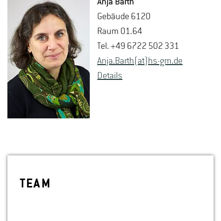
Anja Barth
Ge­bäu­de 6120
Raum 01.64
Tel. +49 6722 502 331
Anja.​Barth(at)hs-​gm.​de
De­tails
TEAM