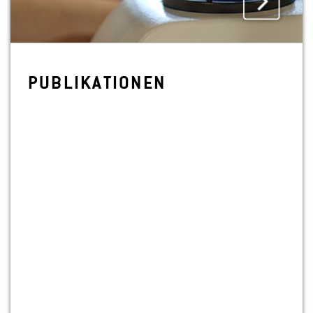
PU­BLI­KA­TIO­NEN