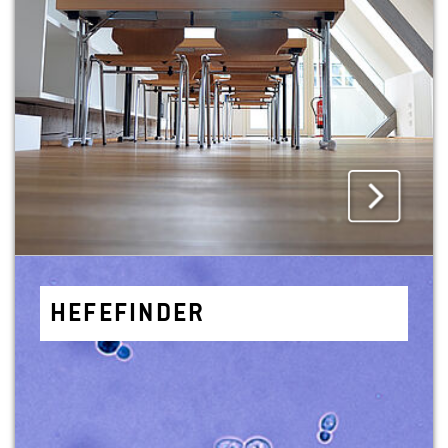
HE­FE­FIN­DER