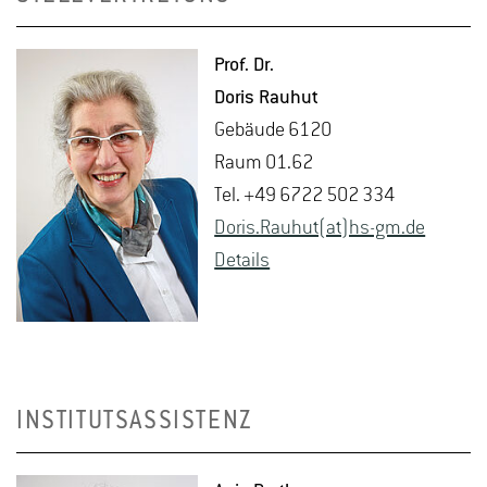
Prof. Dr.
Doris Rau­hut
Ge­bäu­de 6120
Raum 01.62
Tel. +49 6722 502 334
Doris.​Rauhut(at)hs-​gm.​de
De­tails
INSTITUTSASSISTENZ