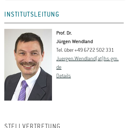
INSTITUTSLEITUNG
Prof. Dr.
Jür­gen Wend­land
Tel. über +49 6722 502 331
Ju­er­gen.Wend­land(at)hs-​gm.​
de
De­tails
STELLVERTRETUNG