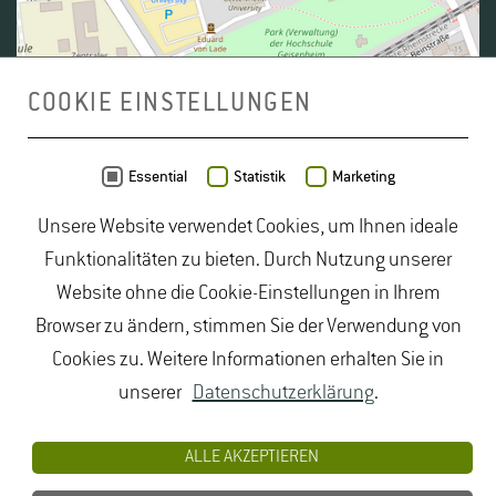
COOKIE EINSTELLUNGEN
Daten von
OpenStreetMap
- Veröffentlicht unter
ODbL
Essential
Statistik
Marketing
Unsere Website verwendet Cookies, um Ihnen ideale
duales Studium Gartenbau
|
Gartenbau Studium
|
Funktionalitäten zu bieten. Durch Nutzung unserer
Lebensmittelrecht Studium
|
Lebensmittelsicherheit
Website ohne die Cookie-Einstellungen in Ihrem
Studium
|
Naturschutz Studium
|
Oenologie
Browser zu ändern, stimmen Sie der Verwendung von
Studium
|
Studiengang Logistik
|
Studiengänge
Cookies zu. Weitere Informationen erhalten Sie in
Lebensmittel
|
Studiengänge Natur
|
Studiengänge
unserer
Datenschutzerklärung
.
Umweltschutz
|
Studium angewandte Biologie
|
Studium Hessen
|
Studium Landschaftsarchitektur
|
ALLE AKZEPTIEREN
Studium Lebensmittel
|
Studium