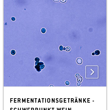
FER­MEN­TA­TI­ONS­GE­TRÄN­KE -