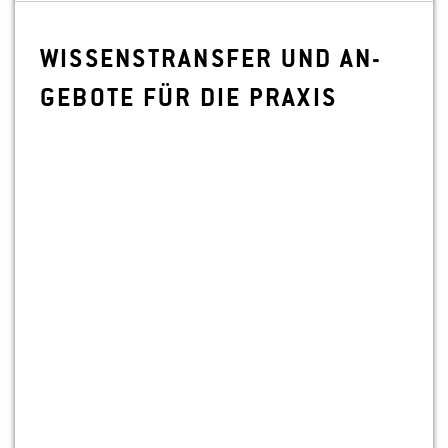
WIS­SENS­TRANS­FER UND AN­
GE­BO­TE FÜR DIE PRA­XIS