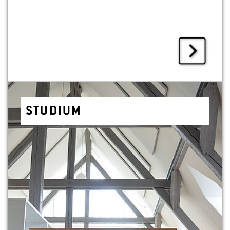
STU­DI­UM