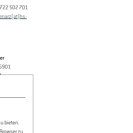
6722 502 701
en­arz(at)hs-​
mer
 5901
4
6722 502
er(at)hs-​gm.​
u bieten.
 Browser zu