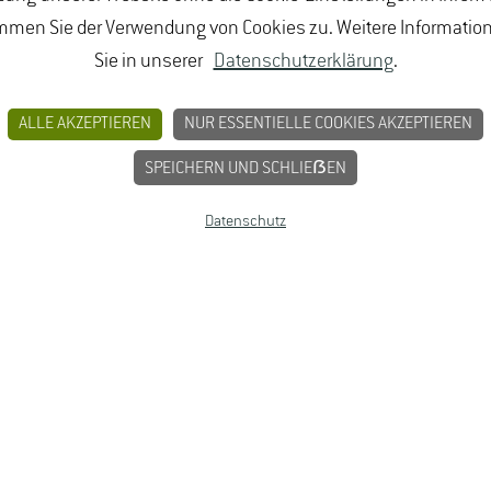
mmen Sie der Verwendung von Cookies zu. Weitere Informatio
Han­nah Schmidt-Weis
Sie in unserer
Datenschutzerklärung
.
Tel. +49 6722 502 285
Han­nah.Schmidt-
ALLE AKZEPTIEREN
NUR ESSENTIELLE COOKIES AKZEPTIEREN
Weis(at)hs-​gm.​de
SPEICHERN UND SCHLIEẞEN
De­tails
Datenschutz
itglied