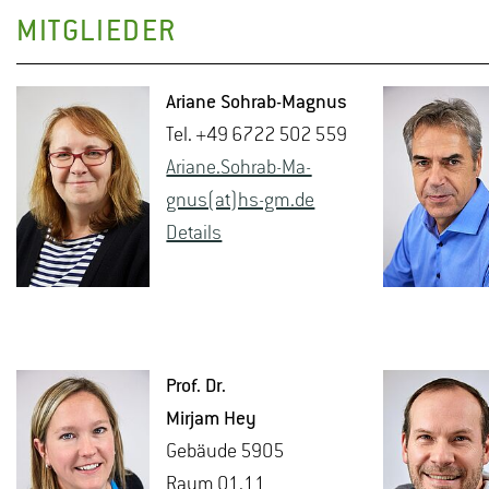
MITGLIEDER
Aria­ne Sohr­ab-Ma­gnus
Tel. +49 6722 502 559
Aria­ne.Sohr­ab-Ma­
gnus(at)hs-​gm.​de
De­tails
Prof. Dr.
Mir­jam Hey
Ge­bäu­de 5905
Raum 01.11