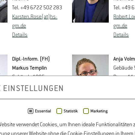
Tel. +49 6722 502 283
Tel. +49 
Kars­ten.Rose(at)hs-​
Ro­bert.Lo­
gm.​de
gm.​de
De­tails
De­tails
Dipl.-In­form. (FH)
Anja Vol­
Mar­kus Tem­plin
Ge­bäu­de
Ge­bäu­de 1005
Raum 11
Raum 02
Tel. +49 
E EINSTELLUNGEN
Tel. +49 6722 502
2861
2541
Anja.​Volm
Essential
Statistik
Marketing
Mar­kus.Tem­
de
plin(at)hs-​gm.​de
De­tails
ebsite verwendet Cookies, um Ihnen ideale Funktionalitäten z
De­tails
ung unserer Website ohne die Cookie-Einstellungen in Ihrem