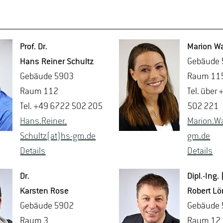
Prof. Dr.
Ma­ri­on W
Hans Rei­ner Schultz
Ge­bäu­de
Ge­bäu­de 5903
Raum 11
Raum 112
Tel. über
Tel. +49 6722 502 205
502 221
Hans.​Reiner.​
Ma­ri­on.W
Schultz(at)hs-​gm.​de
gm.​de
De­tails
De­tails
Dr.
Dipl.-Ing.
Kars­ten Rose
Ro­bert Lö­
Ge­bäu­de 5902
Ge­bäu­de
Raum 3
Raum 12