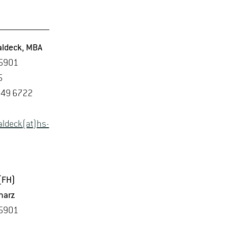
al­deck
, MBA
 5901
5
 +49 6722
al­deck(at)hs-​
 (FH)
n­arz
 5901