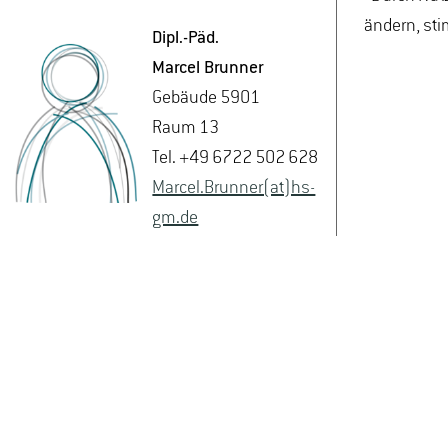
ändern, sti
Dipl.-Päd.
Mar­cel Brun­ner
Ge­bäu­de 5901
Raum 13
Tel. +49 6722 502 628
Mar­cel.Brun­ner(at)hs-​
gm.​de
De­tails
Dennis Zimmerstädt (AStA-Vorstand) als studentisches M