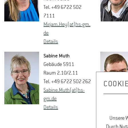
Tel. +49 6722 502
7111
Mir­jam.Hey(at)hs-​gm.​
de
De­tails
Sa­bi­ne Muth
Ge­bäu­de 5911
Raum 2.10/2.11
Tel. +49 6722 502 262
COOKI
Sa­bi­ne.Muth(at)hs-​
gm.​de
De­tails
Unsere W
Durch Nutz