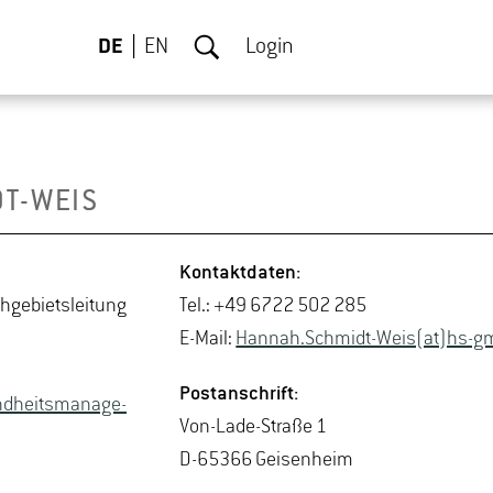
DE
EN
Login
DT-WEIS
Kon­takt­da­ten:
h­ge­biets­lei­tung
Tel.: +49 6722 502 285
E-Mail:
Han­nah.Schmidt-Weis(at)hs-​gm
Post­an­schrift:
und­heits­ma­nage­
Von-La­de-Stra­ße 1
D-65366 Gei­sen­heim