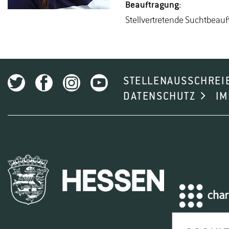
Be­auf­tra­gung:
Stell­ver­tre­ten­de Sucht­be­auf­
STELLENAUSSCHREI
DATENSCHUTZ
I