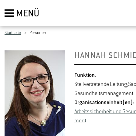
MENÜ
Startseite
Personen
HAN­NAH SCHMI
Funk­ti­on:
Stell­ver­tre­ten­de Lei­tung;Sac
Ge­sund­heits­ma­nage­ment
Or­ga­ni­sa­ti­ons­ein­heit(en):
Ar­beits­si­cher­heit und Ge­s
ment