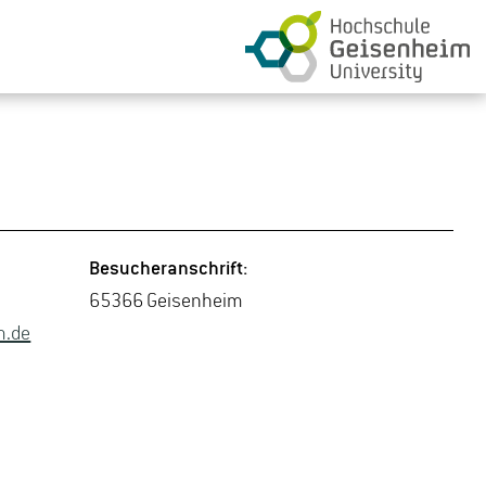
Be­su­cher­an­schrift:
65366 Gei­sen­heim
.​de