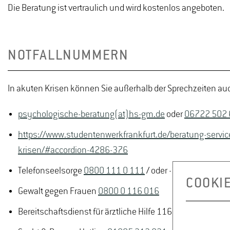
Die Beratung ist vertraulich und wird kostenlos angeboten.
NOTFALLNUMMERN
In akuten Krisen können Sie außerhalb der Sprechzeiten au
psychologische-beratung(at)hs-gm.de
oder
06722 502
https://www.studentenwerkfrankfurt.de/beratung-servic
krisen/#accordion-4286-376
Telefonseelsorge
0800 111 0 111
/ oder -222
COOKI
Gewalt gegen Frauen
0800 0 116 016
Bereitschaftsdienst für ärztliche Hilfe 116 117