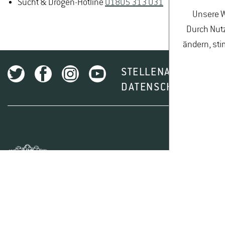
Sucht & Drogen-Hotline
01805 313 031
Unsere W
Durch Nutz
ändern, sti
STELLENAUSSCHREI
DATENSCHUTZ
I