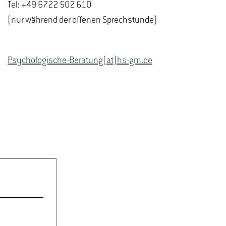
Tel: +49 6722 502 610
(nur während der offenen Sprechstunde)
Psychologische-Beratung(at)hs-gm.de