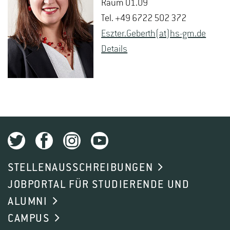
Raum 01.09
Tel. +49 6722 502 372
Es­z­ter.Ge­berth(at)hs-​gm.​de
De­tails
STELLENAUSSCHREIBUNGEN
JOBPORTAL FÜR STUDIERENDE UND
ALUMNI
CAMPUS