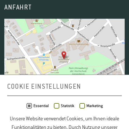
ANFAHRT
COOKIE EINSTELLUNGEN
Daten von
OpenStreetMap
- Veröffentlicht unter
ODbL
Essential
Statistik
Marketing
Unsere Website verwendet Cookies, um Ihnen ideale
duales Studium Gartenbau
|
Gartenbau Studium
|
Funktionalitäten zu bieten. Durch Nutzung unserer