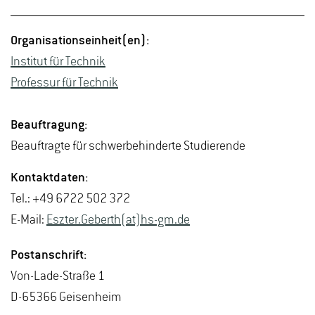
Or­ga­ni­sa­ti­ons­ein­heit(en):
In­sti­tut für Tech­nik
Pro­fes­sur für Tech­nik
Be­auf­tra­gung:
Be­auf­trag­te für schwer­be­hin­der­te Stu­die­ren­de
Kon­takt­da­ten:
Tel.: +49 6722 502 372
E-Mail:
Es­z­ter.Ge­berth(at)hs-​gm.​de
Post­an­schrift:
Von-La­de-Stra­ße 1
D-65366 Gei­sen­heim