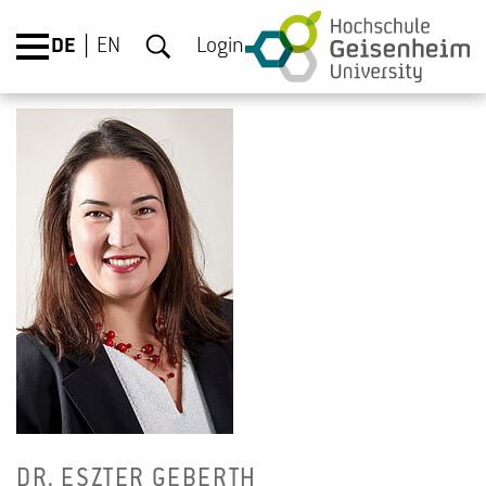
DE
EN
Login
DR. ES­Z­TER GE­BERTH