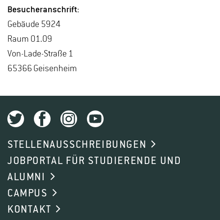
Be­su­cher­an­schrift:
Ge­bäu­de 5924
Raum 01.09
Von-La­de-Stra­ße 1
65366 Gei­sen­heim
STELLENAUSSCHREIBUNGEN
JOBPORTAL FÜR STUDIERENDE UND
ALUMNI
CAMPUS
KONTAKT