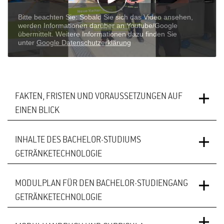
FAKTEN, FRISTEN UND VORAUSSETZUNGEN AUF
EINEN BLICK
INHALTE DES BACHELOR-STUDIUMS
Bachelor of Science (
STUDIENABSCHLUSS
GETRÄNKETECHNOLOGIE
6 Semester
REGELSTUDIENZEIT
MODULPLAN FÜR DEN BACHELOR-STUDIENGANG
GETRÄNKETECHNOLOGIE
Wintersemester
STUDIENBEGINN