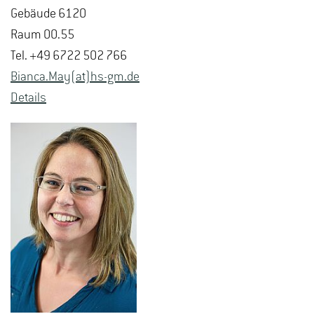
Ge­bäu­de 6120
Raum 00.55
Tel. +49 6722 502 766
Bi­an­ca.May(at)hs-​gm.​de
De­tails