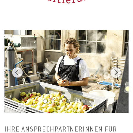
1
2
3
4
5
6
IHRE ANSPRECHPARTNERINNEN FÜR