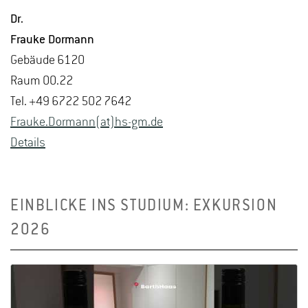
Dr.
Frau­ke Dor­mann
Ge­bäu­de 6120
Raum 00.22
Tel. +49 6722 502 7642
Frau­ke.Dor­mann(at)hs-​gm.​de
De­tails
EINBLICKE INS STUDIUM: EXKURSION
2026