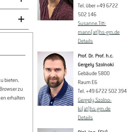
Tel. über +49 6722
502 146
Su­san­ne.Titt­
ngsanstalt
mann(at)hs-​gm.​de
 und
De­tails
d Luxemburg
. Dr.
der
Prof. Dr. Prof. h.c.
Ger­ge­ly Szol­no­ki
Ge­bäu­de 5800
iesem Jahr
u bieten.
Raum E6
 Weinbau &
 Browser zu
Tel. +49 6722 502 394
Die
nen erhalten
Ger­ge­ly.Szol­no­
e von der
 der
ki(at)hs-​gm.​de
ln.
besondere
De­tails
 Mögliche
uf dem