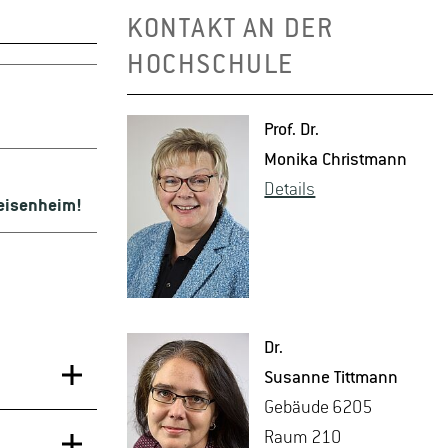
KONTAKT AN DER
HOCHSCHULE
Prof. Dr.
Mo­ni­ka Christ­mann
De­tails
Geisenheim!
Dr.
Su­san­ne Titt­mann
Ge­bäu­de 6205
Raum 210