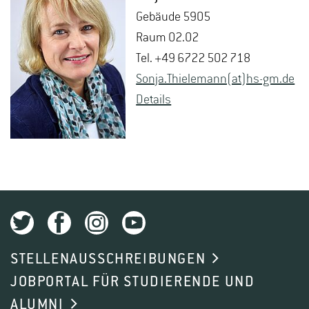
Ge­bäu­de 5905
Raum 02.02
Tel. +49 6722 502 718
Sonja.​Thiele­mann(at)hs-​gm.​de
De­tails
STELLENAUSSCHREIBUNGEN
JOBPORTAL FÜR STUDIERENDE UND
ALUMNI