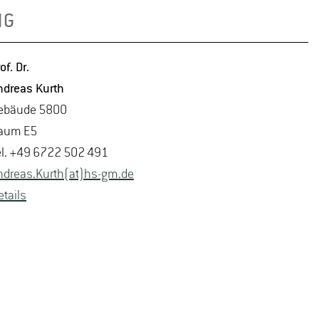
NG
of. Dr.
­dre­as Kurth
e­bäu­de 5800
aum E5
el. +49 6722 502 491
­dre­as.Kurth(at)hs-​gm.​de
­tails