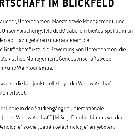
RTSCHAFT IM BLICKFELD
erbraucher, Unternehmen, Märkte sowie Management- und
 Unser Forschungsfeld deckt dabei ein breites Spektrum an
n ab. Dazu gehören unter anderem die
und Getränkemärkte, die Bewertung von Unternehmen, die
 strategisches Management, Genossenschaftswesen,
ng und Weintourismus.
sweise die konjunkturelle Lage der Weinwirtschaft
ten erfasst.
 der Lehre in den Studiengängen „Internationale
c.) und „Weinwirtschaft“ (M.Sc.). Darüber hinaus werden
Oenologie“ sowie „Getränketechnologie“ angeboten.