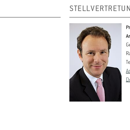
STELLVERTRETU
Pr
An
G
R
T
An
De