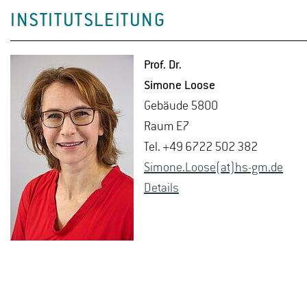
INSTITUTSLEITUNG
Prof. Dr.
Si­mo­ne Loose
Ge­bäu­de 5800
Raum E7
Tel. +49 6722 502 382
Si­mo­ne.Loose(at)hs-​gm.​de
De­tails