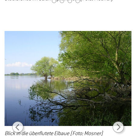
1
2
3
4
Blick in die überflutete Elbaue (Foto: Mosner)