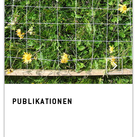
PU­BLI­KA­TIO­NEN