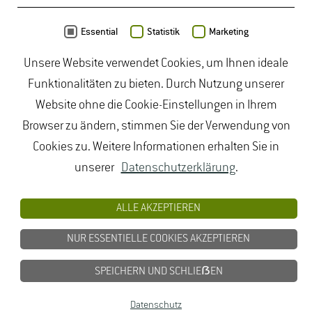
Daten von
OpenStreetMap
- Veröffentlicht unter
ODbL
Essential
Statistik
Marketing
Unsere Website verwendet Cookies, um Ihnen ideale
duales Studium Gartenbau
|
Gartenbau Studium
|
Funktionalitäten zu bieten. Durch Nutzung unserer
Lebensmittelrecht Studium
|
Lebensmittelsicherheit
Website ohne die Cookie-Einstellungen in Ihrem
Studium
|
Naturschutz Studium
|
Oenologie
Browser zu ändern, stimmen Sie der Verwendung von
Studium
|
Studiengang Logistik
|
Studiengänge
Cookies zu. Weitere Informationen erhalten Sie in
Lebensmittel
|
Studiengänge Natur
|
Studiengänge
unserer
Datenschutzerklärung
.
Umweltschutz
|
Studium angewandte Biologie
|
Studium Hessen
|
Studium Landschaftsarchitektur
|
ALLE AKZEPTIEREN
Studium Lebensmittel
|
Studium
NUR ESSENTIELLE COOKIES AKZEPTIEREN
Lebensmittelsicherheit
|
Studium Logistik
|
Studium
Natur
|
Studium Naturschutz
|
Studium
SPEICHERN UND SCHLIEẞEN
Umweltschutz
|
Studium Wiesbaden
|
Datenschutz