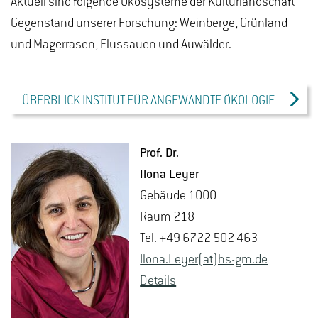
Aktuell sind folgende Ökosysteme der Kulturlandschaft
Gegenstand unserer Forschung: Weinberge, Grünland
und Magerrasen, Flussauen und Auwälder.
ÜBERBLICK INSTITUT FÜR ANGEWANDTE ÖKOLOGIE
Prof. Dr.
Ilona Leyer
Ge­bäu­de 1000
Raum 218
Tel. +49 6722 502 463
Ilona.​Leyer(at)hs-​gm.​de
De­tails