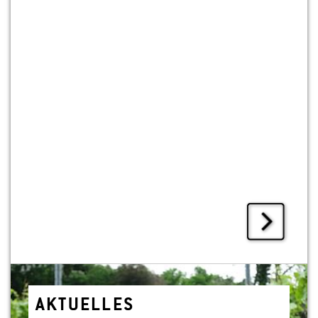
AK­TU­EL­LES