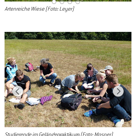
1
2
3
4
Artenreiche Wiese (Foto: Leyer)
Studierende im Geländepraktikum (Foto: Mosner)