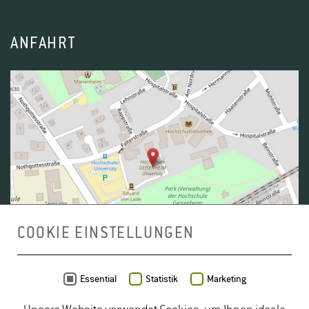
ANFAHRT
COOKIE EINSTELLUNGEN
Daten von
OpenStreetMap
- Veröffentlicht unter
ODbL
Essential
Statistik
Marketing