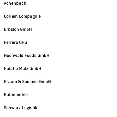
(
Praxisintegriertes
Studium: Voranmeldung und
Achenbach
Bewerbung um einen Studienplatz, sobald der
Praxisvertrag abgeschlossen ist). Bitte beachten
Coffein Compagnie
Sie die jeweils aktuelle Bewerbungsfrist für Ihren
Erbslöh GmbH
Studiengang. Bei Fragen zum
Bewerbungsprozess
wenden Sie sich bitte an
Ferrero OHG
unser
Studierendenbüro
.
Hochwald Foods GmbH
1
2
Start an der Hochschule
: Zum Wintersemester
Der Campus der Hochschule Geisenheim
(Oktober) folgt der Start ins Studium an der
Palatia Malz GmbH
Hochschule Geisenheim.
Praum & Sommer GmbH
Fortsetzen der Berufsausbildung/Berufspraxis
:
Die noch fehlenden
Rubinmühle
Ausbildungszeiten/Praxiszeiten vervollständigen
Sie während der Semesterferien und je nach
Schwarz Logistik
Studiengang in der Pflichtpraxisphase.