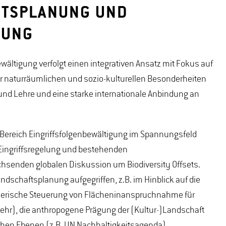
FTSPLANUNG UND
GUNG
wältigung verfolgt einen integrativen Ansatz mit Fokus auf
r naturräumlichen und sozio-kulturellen Besonderheiten
nd Lehre und eine starke internationale Anbindung an
m Bereich Eingriffsfolgenbewältigung im Spannungsfeld
Eingriffsregelung und bestehenden
senden globalen Diskussion um Biodiversity Offsets.
dschaftsplanung aufgegriffen, z.B. im Hinblick auf die
lanerische Steuerung von Flächeninanspruchnahme für
kehr), die anthropogene Prägung der (Kultur-)Landschaft
ichen Ebenen (z.B. UN Nachhaltigkeitsagenda).