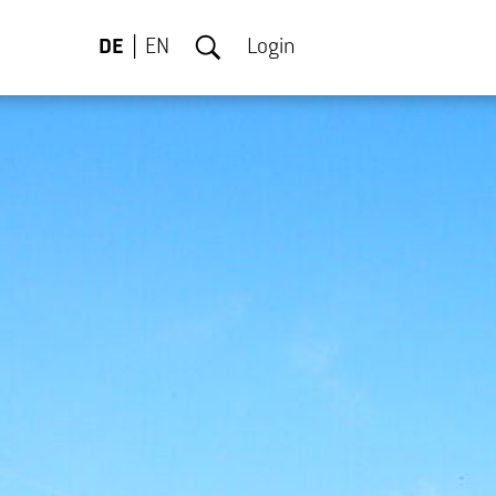
DE
EN
Login