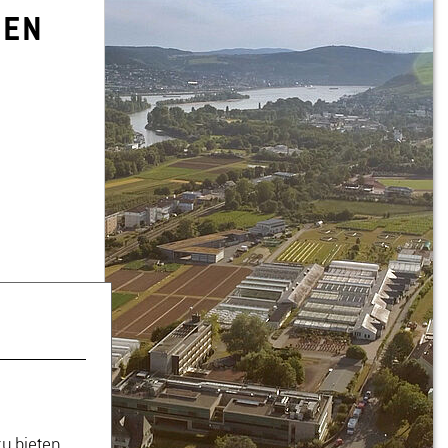
­NEN
u bieten.