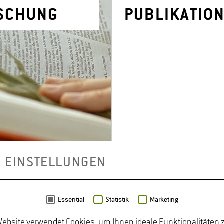
­SCHUNG
PU­BLI­KA­TIO
E EINSTELLUNGEN
Essential
Statistik
Marketing
ebsite verwendet Cookies, um Ihnen ideale Funktionalitäten z