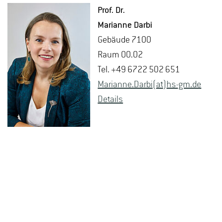
Prof. Dr.
Ma­ri­an­ne Darbi
Ge­bäu­de 7100
Raum 00.02
Tel. +49 6722 502 651
Ma­ri­an­ne.Darbi(at)hs-​gm.​de
De­tails