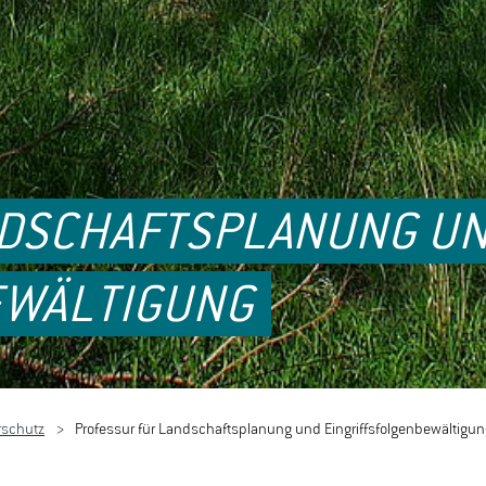
NDSCHAFTSPLANUNG U
EWÄLTIGUNG
rschutz
Professur für Landschaftsplanung und Eingriffsfolgenbewältigun