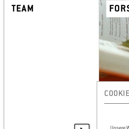
TEAM
FOR
COOKI
Unsere W