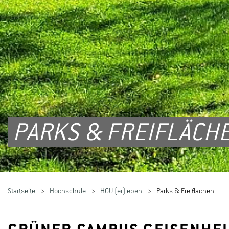
PARKS & FREIFLÄCH
Startseite
Hochschule
HGU (er)leben
Parks & Freiflächen