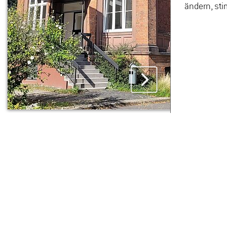
ändern, sti
Mar­ti­na Bren­del
Ge­bäu­de 6701
Raum 019
Tel. +49 6722 502
543
Mar­ti­na.Bren­
del(at)hs-​gm.​de
De­tails
NEUES AUS DEN FACHBEREICHEN
NEWS