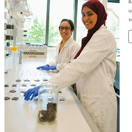
K
u
s