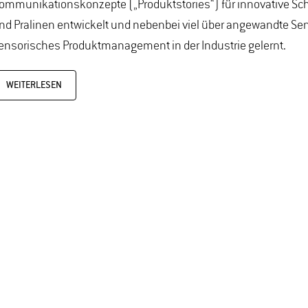
ommunikationskonzepte („Produktstories“) für innovative S
nd Pralinen entwickelt und nebenbei viel über angewandte Se
ensorisches Produktmanagement in der Industrie gelernt.
WEITERLESEN