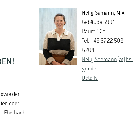
Nelly Sä­mann
, M.A.
Ge­bäu­de 5901
Raum 12a
Tel. +49 6722 502
6204
Nelly.​Saemann(at)hs-​
BEN!
gm.​de
De­tails
owie der
er- oder
r. Eberhard