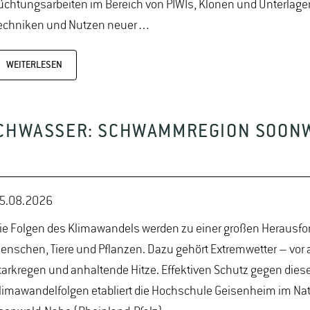
üchtungsarbeiten im Bereich von PIWIs, Klonen und Unterlage
echniken und Nutzen neuer…
WEITERLESEN
OCHWASSER: SCHWAMMREGION SOON
5.08.2026
ie Folgen des Klimawandels werden zu einer großen Herausfo
enschen, Tiere und Pflanzen. Dazu gehört Extremwetter – vor 
tarkregen und anhaltende Hitze. Effektiven Schutz gegen dies
limawandelfolgen etabliert die Hochschule Geisenheim im Na