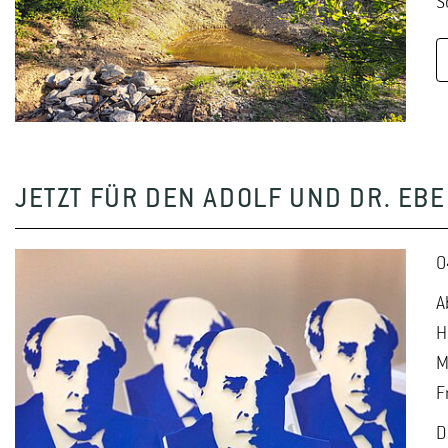
S
JETZT FÜR DEN ADOLF UND DR. E
0
A
H
M
F
D