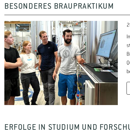
BESONDERES BRAUPRAKTIKUM
2
I
s
B
Q
b
ERFOLGE IN STUDIUM UND FORSCH