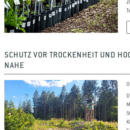
Z
T
SCHUTZ VOR TROCKENHEIT UND H
NAHE
0
D
M
S
K