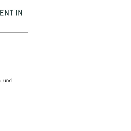
ENT IN
n- und