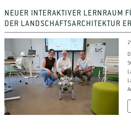
NEUER INTERAKTIVER LERNRAUM F
DER LANDSCHAFTSARCHITEKTUR E
2
D
S
L
L
A