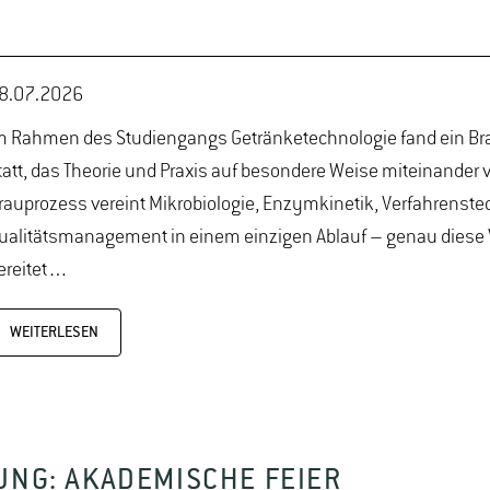
8.07.2026
m Rahmen des Studiengangs Getränketechnologie fand ein B
tatt, das Theorie und Praxis auf besondere Weise miteinander v
rauprozess vereint Mikrobiologie, Enzymkinetik, Verfahrenst
ualitätsmanagement in einem einzigen Ablauf – genau diese
ereitet…
WEITERLESEN
UNG: AKADEMISCHE FEIER