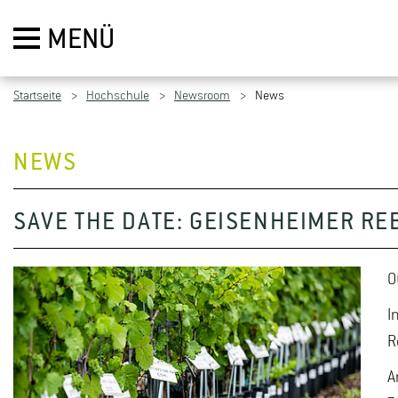
MENÜ
Startseite
Hochschule
Newsroom
News
NEWS
SAVE THE DATE: GEISENHEIMER R
0
I
R
A