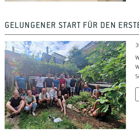
GELUNGENER START FÜR DEN ERST
3
W
W
S