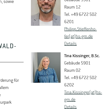
Ge­bäu­de 5901
n, sowie
Raum 12
Tel. +49 6722 502
6201
Phil­ipp.Stief­fen­ho­
fer(at)hs-​gm.​de
De­tails
WALD-
Tina Kis­sin­ger
, B.​Sc.
Ge­bäu­de 5901
Raum 02
Tel. +49 6722 502
rderung für
6202
allem
Tina.​Kissinger(at)hs-​
e
gm.​de
turpark
De­tails