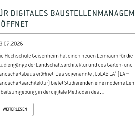
ÜR DIGITALES BAUSTELLENMANAGEM
RÖFFNET
9.07.2026
ie Hochschule Geisenheim hat einen neuen Lernraum für die
tudiengänge der Landschaftsarchitektur und des Garten- und
andschaftsbaus eröffnet. Das sogenannte „CoLAB LA“ (LA =
andschaftsarchitektur) bietet Studierenden eine moderne Ler
rbeitsumgebung, in der digitale Methoden des…
WEITERLESEN