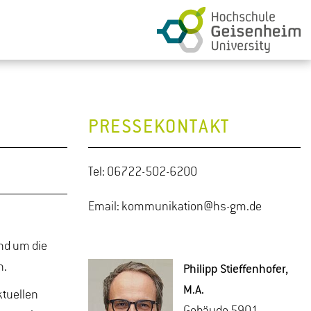
PRESSEKONTAKT
Tel: 06722-502-6200
Email: kommunikation@hs-gm.de
nd um die
n.
Phil­ipp Stief­fen­ho­fer
,
M.A.
ktuellen