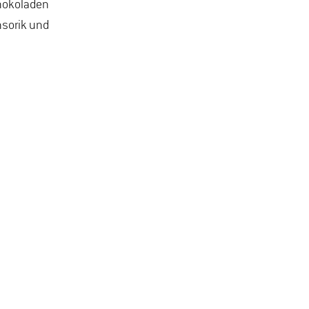
chokoladen
nsorik und