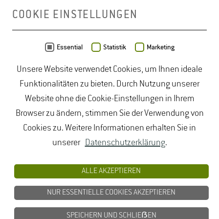
COOKIE EINSTELLUNGEN
Daten von
OpenStreetMap
- Veröffentlicht unter
ODbL
Essential
Statistik
Marketing
Unsere Website verwendet Cookies, um Ihnen ideale
duales Studium Gartenbau
|
Gartenbau Studium
|
Funktionalitäten zu bieten. Durch Nutzung unserer
Lebensmittelrecht Studium
|
Lebensmittelsicherheit
Website ohne die Cookie-Einstellungen in Ihrem
Studium
|
Naturschutz Studium
|
Oenologie
Browser zu ändern, stimmen Sie der Verwendung von
Studium
|
Studiengang Logistik
|
Studiengänge
Cookies zu. Weitere Informationen erhalten Sie in
Lebensmittel
|
Studiengänge Natur
|
Studiengänge
unserer
Datenschutzerklärung
.
Umweltschutz
|
Studium angewandte Biologie
|
Studium Hessen
|
Studium Landschaftsarchitektur
|
ALLE AKZEPTIEREN
Studium Lebensmittel
|
Studium
NUR ESSENTIELLE COOKIES AKZEPTIEREN
Lebensmittelsicherheit
|
Studium Logistik
|
Studium
Natur
|
Studium Naturschutz
|
Studium
SPEICHERN UND SCHLIEẞEN