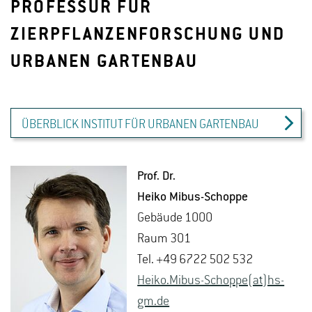
PROFESSUR FÜR
ZIERPFLANZENFORSCHUNG UND
URBANEN GARTENBAU
ÜBERBLICK INSTITUT FÜR URBANEN GARTENBAU
Prof. Dr.
Heiko Mi­bus-Schop­pe
Ge­bäu­de 1000
Raum 301
Tel. +49 6722 502 532
Heiko.​Mibus-Schop­pe(at)hs-​
gm.​de