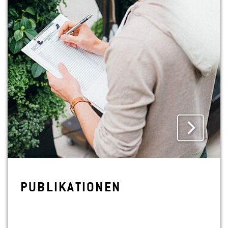
PU­BLI­KA­TIO­NEN