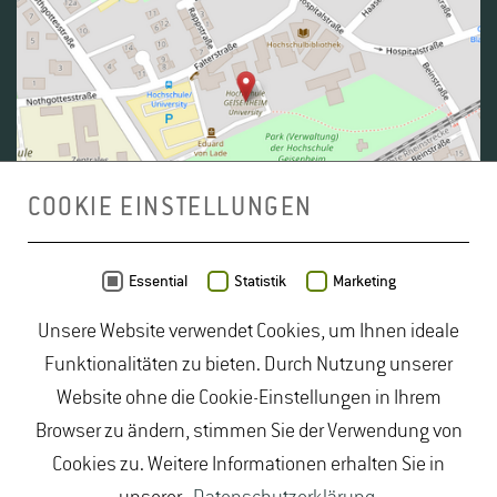
COOKIE EINSTELLUNGEN
Daten von
OpenStreetMap
- Veröffentlicht unter
ODbL
Essential
Statistik
Marketing
Unsere Website verwendet Cookies, um Ihnen ideale
duales Studium Gartenbau
|
Gartenbau Studium
|
Funktionalitäten zu bieten. Durch Nutzung unserer
Lebensmittelrecht Studium
|
Lebensmittelsicherheit
Website ohne die Cookie-Einstellungen in Ihrem
Studium
|
Naturschutz Studium
|
Oenologie
Browser zu ändern, stimmen Sie der Verwendung von
Studium
|
Studiengang Logistik
|
Studiengänge
Cookies zu. Weitere Informationen erhalten Sie in
Lebensmittel
|
Studiengänge Natur
|
Studiengänge