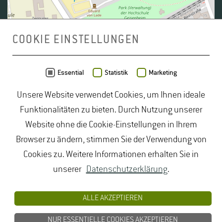
COOKIE EINSTELLUNGEN
Daten von
OpenStreetMap
- Veröffentlicht unter
ODbL
Essential
Statistik
Marketing
Unsere Website verwendet Cookies, um Ihnen ideale
duales Studium Gartenbau
|
Gartenbau Studium
|
Funktionalitäten zu bieten. Durch Nutzung unserer
Lebensmittelrecht Studium
|
Lebensmittelsicherheit
Website ohne die Cookie-Einstellungen in Ihrem
Studium
|
Naturschutz Studium
|
Oenologie
Browser zu ändern, stimmen Sie der Verwendung von
Studium
|
Studiengang Logistik
|
Studiengänge
Cookies zu. Weitere Informationen erhalten Sie in
Lebensmittel
|
Studiengänge Natur
|
Studiengänge
unserer
Datenschutzerklärung
.
Umweltschutz
|
Studium angewandte Biologie
|
Studium Hessen
|
Studium Landschaftsarchitektur
|
ALLE AKZEPTIEREN
Studium Lebensmittel
|
Studium
NUR ESSENTIELLE COOKIES AKZEPTIEREN