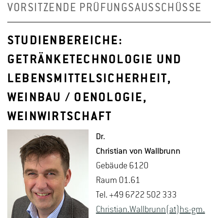
VORSITZENDE PRÜFUNGSAUSSCHÜSSE
STUDIENBEREICHE:
GETRÄNKETECHNOLOGIE UND
LEBENSMITTELSICHERHEIT,
WEINBAU / OENOLOGIE,
WEINWIRTSCHAFT
Dr.
Chris­ti­an von Wall­brunn
Ge­bäu­de 6120
Raum 01.61
Tel. +49 6722 502 333
Chris­ti­an.Wall­brunn(at)hs-​gm.​