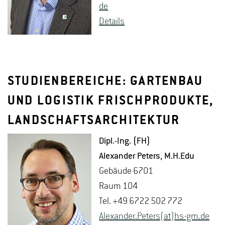
de
De­tails
STUDIENBEREICHE: GARTENBAU
UND LOGISTIK FRISCHPRODUKTE,
LANDSCHAFTSARCHITEKTUR
Dipl.-Ing. (FH)
Alex­an­der Pe­ters
, M.​H.​Edu
Ge­bäu­de 6701
Raum 104
Tel. +49 6722 502 772
Alex­an­der.Pe­ters(at)hs-​gm.​de