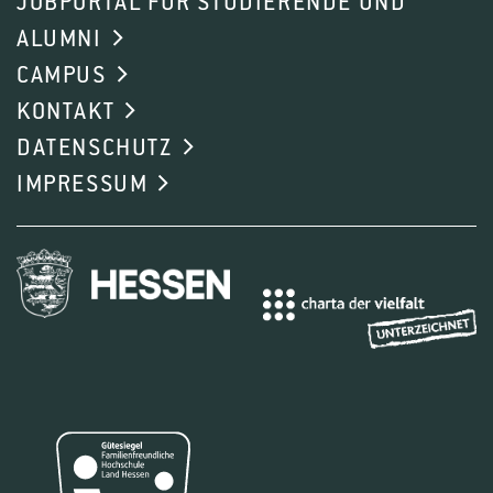
JOBPORTAL FÜR STUDIERENDE UND
S. 1003 - 1011. DOI: 10.14627/537752095
ALUMNI
978-3-87907-752-6
CAMPUS
KONTAKT
Thon A., Peters A.
(2024): Transformation in der
DATENSCHUTZ
Landschaftsarchitekturausbildung. Umrisse 24
IMPRESSUM
(5/6) S. 40 - 43.
Peters A., Thon A.
(2019): Best Practices and
First Steps of Implementing BIM in Landscape
Architecture and its Reflection of Necessary
Workflows and Working Processes. Berlin
Wichmann Journal of digital landscape
architecture 4 S. 106 - 113. DOI:
10.14627/537663011