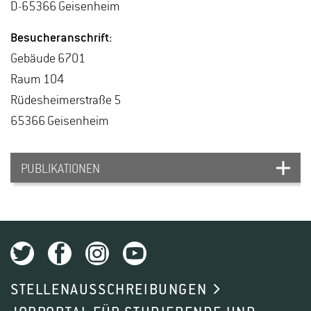
D-65366 Gei­sen­heim
Be­su­cher­an­schrift:
Ge­bäu­de 6701
Raum 104
Rü­des­hei­mer­stra­ße 5
65366 Gei­sen­heim
PUBLIKATIONEN
Thon A., Peters A.
(2024): Digital Transformation
in University Landscape Architecture Education:
Integrating Future Skills in Implementation
STELLENAUSSCHREIBUNGEN
Planning. Wichmann Verlag im VDE Verlag GmbH