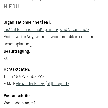
H.​EDU
Or­ga­ni­sa­ti­ons­ein­heit(en):
In­sti­tut für Land­schafts­pla­nung und Na­tur­schutz
Pro­fes­sur für An­ge­wand­te Geo­in­for­ma­tik in der Land­
schafts­pla­nung
Be­auf­tra­gung:
KULT
Kon­takt­da­ten:
Tel.: +49 6722 502 772
E-Mail:
Alex­an­der.Pe­ters(at)hs-​gm.​de
Post­an­schrift:
Von-La­de-Stra­ße 1