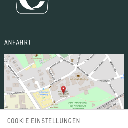
978-3-87907-663-5
Thon A., Peters A.
(2018): BIM in der
Landschaftsarchitektur. Neue Landschaft (9) S.
ANFAHRT
28 - 32.
Thon A., Peters A.
(2018): Standards definieren.
Rahmenbedingungen für den Einsatz von BIM in
der Landschaftsarchitektur. Landschafts-
Architekten 02 (02) S. 6 - 6.
Thon A., Peters A.
(2017): Building Information
Modeling (BIM) - A New Approach in Landscape
COOKIE EINSTELLUNGEN