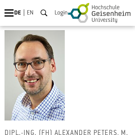
DE
EN
Login
DIPL.-ING. (FH) ALEX­AN­DER PE­TERS, M.​