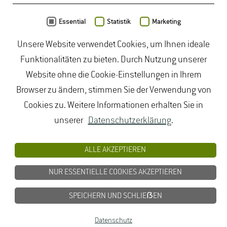
Architecture. Klaipeda State College S. 232 - 237.
Daten von
OpenStreetMap
- Veröffentlicht unter
ODbL
Essential
Statistik
Marketing
Thon A., Peters A.
(2017): Building Information
Unsere Website verwendet Cookies, um Ihnen ideale
Modeling (BIM) - A New Approach in Landscape
duales Studium Gartenbau
|
Gartenbau Studium
|
Funktionalitäten zu bieten. Durch Nutzung unserer
Architecture. Klaipeda, Lithuania Klaipeda State
Lebensmittelrecht Studium
|
Lebensmittelsicherheit
Website ohne die Cookie-Einstellungen in Ihrem
College S. 232 - 237.
Studium
|
Naturschutz Studium
|
Oenologie
Browser zu ändern, stimmen Sie der Verwendung von
Studium
|
Studiengang Logistik
|
Studiengänge
Cookies zu. Weitere Informationen erhalten Sie in
Lebensmittel
|
Studiengänge Natur
|
Studiengänge
unserer
Datenschutzerklärung
.
Umweltschutz
|
Studium angewandte Biologie
|
Studium Hessen
|
Studium Landschaftsarchitektur
|
ALLE AKZEPTIEREN
Studium Lebensmittel
|
Studium
NUR ESSENTIELLE COOKIES AKZEPTIEREN
Lebensmittelsicherheit
|
Studium Logistik
|
Studium
Natur
|
Studium Naturschutz
|
Studium
SPEICHERN UND SCHLIEẞEN
Umweltschutz
|
Studium Wiesbaden
|
Datenschutz