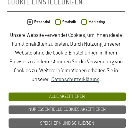
COOKIE EINSTELLUNGEN
Daten von
OpenStreetMap
- Veröffentlicht unter
ODbL
Essential
Statistik
Marketing
Unsere Website verwendet Cookies, um Ihnen ideale
duales Studium Gartenbau
|
Gartenbau Studium
|
Funktionalitäten zu bieten. Durch Nutzung unserer
Lebensmittelrecht Studium
|
Lebensmittelsicherheit
Website ohne die Cookie-Einstellungen in Ihrem
Studium
|
Naturschutz Studium
|
Oenologie
Browser zu ändern, stimmen Sie der Verwendung von
Studium
|
Studiengang Logistik
|
Studiengänge
Cookies zu. Weitere Informationen erhalten Sie in
Lebensmittel
|
Studiengänge Natur
|
Studiengänge
unserer
Datenschutzerklärung
.
Umweltschutz
|
Studium angewandte Biologie
|
Studium Hessen
|
Studium Landschaftsarchitektur
|
ALLE AKZEPTIEREN
Studium Lebensmittel
|
Studium
NUR ESSENTIELLE COOKIES AKZEPTIEREN
Lebensmittelsicherheit
|
Studium Logistik
|
Studium
Natur
|
Studium Naturschutz
|
Studium
SPEICHERN UND SCHLIEẞEN
Umweltschutz
|
Studium Wiesbaden
|