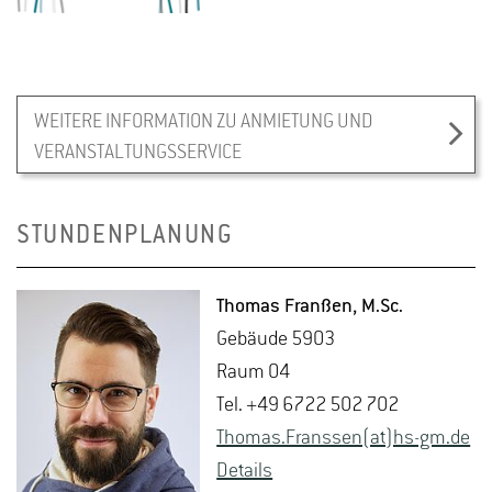
WEITERE INFORMATION ZU ANMIETUNG UND
VERANSTALTUNGSSERVICE
STUNDENPLANUNG
Tho­mas Fran­ßen
, M.​Sc.
Ge­bäu­de 5903
Raum 04
Tel. +49 6722 502 702
Tho­mas.Frans­sen(at)hs-​gm.​de
De­tails