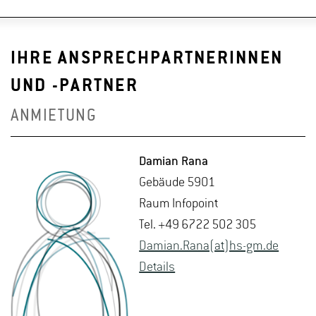
IHRE ANSPRECHPARTNERINNEN
UND -PARTNER
ANMIETUNG
Da­mi­an Rana
Ge­bäu­de 5901
Raum In­fo­point
Tel. +49 6722 502 305
Da­mi­an.Rana(at)hs-​gm.​de
De­tails