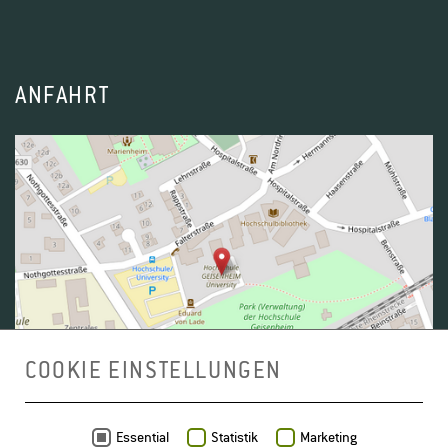
ANFAHRT
COOKIE EINSTELLUNGEN
Daten von
OpenStreetMap
- Veröffentlicht unter
ODbL
Essential
Statistik
Marketing