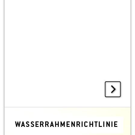
WAS­SER­RAH­MEN­RICHT­LI­NIE