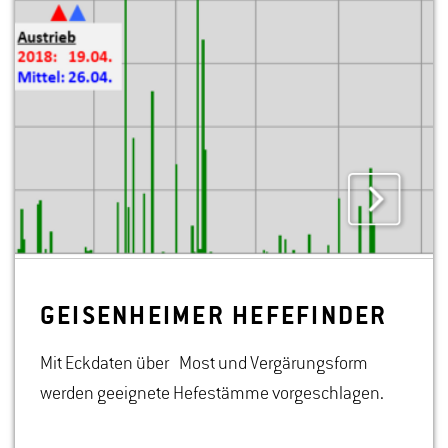
GEI­SEN­HEI­MER HE­FE­FIN­DER
Mit Eckdaten über Most und Vergärungsform
werden geeignete Hefestämme vorgeschlagen.