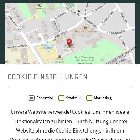
COOKIE EINSTELLUNGEN
Daten von
OpenStreetMap
- Veröffentlicht unter
ODbL
Essential
Statistik
Marketing
Unsere Website verwendet Cookies, um Ihnen ideale
duales Studium Gartenbau
|
Gartenbau Studium
|
Funktionalitäten zu bieten. Durch Nutzung unserer
Lebensmittelrecht Studium
|
Lebensmittelsicherheit
Website ohne die Cookie-Einstellungen in Ihrem
Studium
|
Naturschutz Studium
|
Oenologie