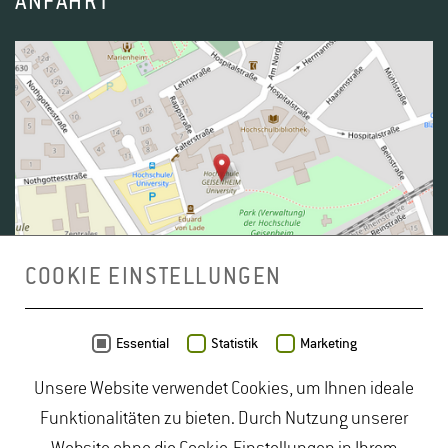
ANFAHRT
Kenntnissen und Fähigkeiten sowohl aus
fachverwandten Gebieten als auch aus Bereichen
von allgemeinem Interesse.
COOKIE EINSTELLUNGEN
Daten von
OpenStreetMap
- Veröffentlicht unter
ODbL
Essential
Statistik
Marketing
Unsere Website verwendet Cookies, um Ihnen ideale
duales Studium Gartenbau
|
Gartenbau Studium
|
Funktionalitäten zu bieten. Durch Nutzung unserer
Lebensmittelrecht Studium
|
Lebensmittelsicherheit
Lehrveranstaltungen, die mit * gekennzeichnet sind,