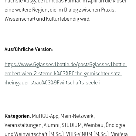
nächste Ausgabe führt das Format im April an die Mosel –
eine weitere Region, die im Dialog zwischen Praxis,
Wissenschaft und Kultur lebendig wird.
Ausführliche Version:
https://www.6glasses1bottle.de/post/6glasses1bottle-
erobert-wien-2-sterne-k%C3%BCche-gemischter-satz-
rheingauer-strau%C3%9Fwirtschafts-seele-i
Kategorien:
MyHGU-App, Mein-Netzwerk,
Veranstaltungen, Alumni, STUDIUM, Weinbau, Önologie
und Weinwirtschaft (M.Sc.), VITIS-VINUM (M.Sc.), Vinifera