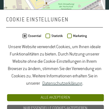
COOKIE EINSTELLUNGEN
Daten von
OpenStreetMap
- Veröffentlicht unter
ODbL
Essential
Statistik
Marketing
Unsere Website verwendet Cookies, um Ihnen ideale
duales Studium Gartenbau
|
Gartenbau Studium
|
Funktionalitäten zu bieten. Durch Nutzung unserer
Lebensmittelrecht Studium
|
Lebensmittelsicherheit
Website ohne die Cookie-Einstellungen in Ihrem
Studium
|
Naturschutz Studium
|
Oenologie
Browser zu ändern, stimmen Sie der Verwendung von
Studium
|
Studiengang Logistik
|
Studiengänge
Cookies zu. Weitere Informationen erhalten Sie in
Lebensmittel
|
Studiengänge Natur
|
Studiengänge
unserer
Datenschutzerklärung
.
Umweltschutz
|
Studium angewandte Biologie
|
Studium Hessen
|
Studium Landschaftsarchitektur
|
ALLE AKZEPTIEREN
Studium Lebensmittel
|
Studium
NUR ESSENTIELLE COOKIES AKZEPTIEREN