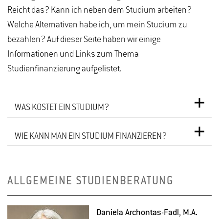
Reicht das? Kann ich neben dem Studium arbeiten?
Welche Alternativen habe ich, um mein Studium zu
bezahlen? Auf dieser Seite haben wir einige
Informationen und Links zum Thema
Studienfinanzierung aufgelistet.
WAS KOSTET EIN STUDIUM?
WIE KANN MAN EIN STUDIUM FINANZIEREN?
SEMESTERBEITRAG
Es gibt verschiedene Möglichkeiten, sich das
Die Hochschule Geisenheim ist die 13. Hochschule
ALLGEMEINE STUDIENBERATUNG
Studium zu finanzieren. Dazu zählen die
des Landes Hessen. Als staatliche Hochschule
Finanzierung durch eigene Rücklagen, durch die
erhebt sie für alle Bachelor- und die meisten Master-
Da­nie­la Ar­chon­tas-Fadl
, M.A.
Eltern oder durch einen Nebenjob, die Finanzierung
Studiengänge
keine Studiengebühren
. Studierende