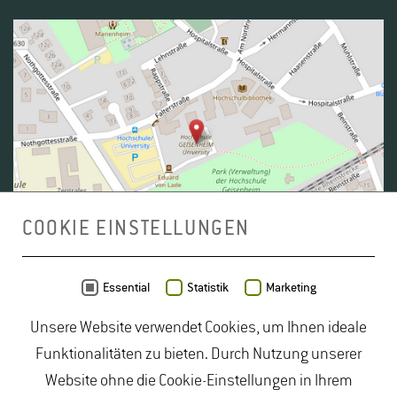
COOKIE EINSTELLUNGEN
Daten von
OpenStreetMap
- Veröffentlicht unter
ODbL
Essential
Statistik
Marketing
Unsere Website verwendet Cookies, um Ihnen ideale
duales Studium Gartenbau
|
Gartenbau Studium
|
Funktionalitäten zu bieten. Durch Nutzung unserer
Lebensmittelrecht Studium
|
Lebensmittelsicherheit
Website ohne die Cookie-Einstellungen in Ihrem