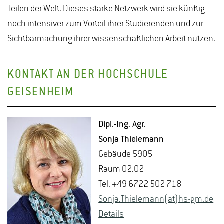
Teilen der Welt. Dieses starke Netzwerk wird sie künftig
noch intensiver zum Vorteil ihrer Studierenden und zur
Sichtbarmachung ihrer wissenschaftlichen Arbeit nutzen.
KONTAKT AN DER HOCHSCHULE
GEISENHEIM
Dipl.-Ing. Agr.
Sonja Thiele­mann
Ge­bäu­de 5905
Raum 02.02
Tel. +49 6722 502 718
Sonja.​Thiele­mann(at)hs-​gm.​de
De­tails