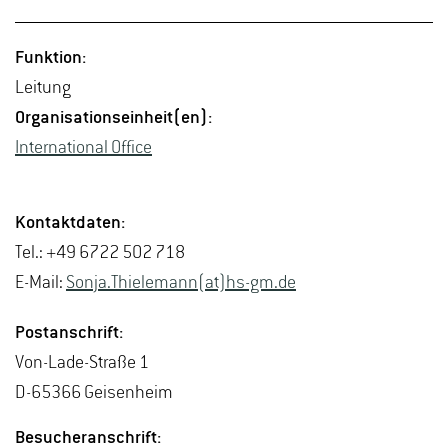
Funk­ti­on:
Lei­tung
Or­ga­ni­sa­ti­ons­ein­heit(en):
In­ter­na­tio­nal Of­fice
Kon­takt­da­ten:
Tel.: +49 6722 502 718
E-Mail:
Sonja.​Thiele­mann(at)hs-​gm.​de
Post­an­schrift:
Von-La­de-Stra­ße 1
D-65366 Gei­sen­heim
Be­su­cher­an­schrift: