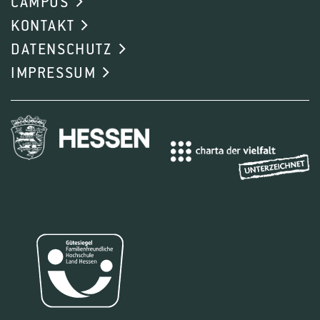
CAMPUS
Mit dem Projekt „EUN Geisenheim“ stärkt die
KONTAKT
Hochschule Geisenheim University ihre digitale
DATENSCHUTZ
Infrastruktur und baut ihre Rolle im europäischen
IMPRESSUM
Hochschulnetzwerk aus. Ziel ist es, flexibles und
lebenslanges Lernen durch sogenannte
Microcredentials – kleine, gezielt einsetzbare
Lerneinheiten – zu ermöglichen und so die
Beschäftigungsfähigkeit der Studierenden zu
fördern. Zugleich verbessert die HGU ihre digitale
Kommunikation und Zusammenarbeit – intern
und mit internationalen Partnerhochschulen.
Eine modernisierte Webseite, neue Tools sowie
ein begleitender Change-Management-Prozess
sorgen für eine zukunftsfähige
Hochschulstruktur. Ein weiterer Schwerpunkt