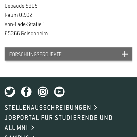
Ge­bäu­de 5905
Raum 02.02
Von-La­de-Stra­ße 1
65366 Gei­sen­heim
FORSCHUNGSPROJEKTE
EUN GEISENHEIM
Projektanfang:
20.03.2025
Projektende:
31.12.2028
STELLENAUSSCHREIBUNGEN
Förderer:
Deutscher Akademischer
JOBPORTAL FÜR STUDIERENDE UND
Auslandsdienst
ALUMNI