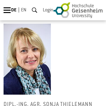
DE
EN
Login
DIPL.-ING. AGR. SONJA THIELE­MANN