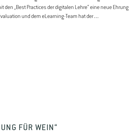
t den „Best Practices der digitalen Lehre“ eine neue Ehrung
 Evaluation und dem eLearning-Team hat der…
DUNG FÜR WEIN“