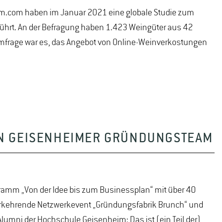
m.com haben im Januar 2021 eine globale Studie zum
hrt. An der Befragung haben 1.423 Weingüter aus 42
mfrage war es, das Angebot von Online-Weinverkostungen
EIN GEISENHEIMER GRÜNDUNGSTEAM
amm „Von der Idee bis zum Businessplan“ mit über 40
rkehrende Netzwerkevent „Gründungsfabrik Brunch“ und
Alumni der Hochschule Geisenheim: Das ist (ein Teil der)