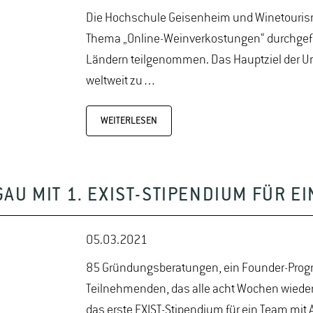
Die Hochschule Geisenheim und Winetouris
Thema „Online-Weinverkostungen“ durchgefü
Ländern teilgenommen. Das Hauptziel der U
weltweit zu…
WEITERLESEN
AU MIT 1. EXIST-STIPENDIUM FÜR 
05.03.2021
85 Gründungsberatungen, ein Founder-Progr
Teilnehmenden, das alle acht Wochen wiede
das erste EXIST-Stipendium für ein Team mit 