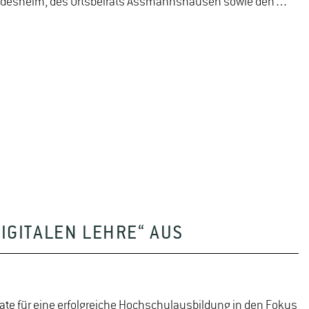
t Rüdesheim, des Ortsbeirats Assmannshausen sowie den…
IGITALEN LEHRE“ AUS
te für eine erfolgreiche Hochschulausbildung in den Fokus