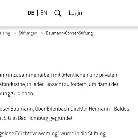
DE
EN
Login
aising
Stiftungen
Baumann-Gonser-Stiftung
tung in Zusammenarbeit mit öffentlichen und privaten
tindustrie, in jeder Hinsicht zu fördern, um damit der
rung zu dienen.
r Josef Baumann, Ober-Erlenbach Direktor Hermann Baldes,
it Sitz in Bad Homburg gegründet.
slose Früchteverwertung” wurde in die Stiftung