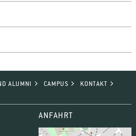
hlichen Ernährung, auch durch die Organisation und
nen usw.
chtsaftindustrie
z.B. Grundlehrgänge, Meisterkurse,
ND ALUMNI
CAMPUS
KONTAKT
twicklung und Erprobung geeigneter neuer Technologien
verdient gemacht haben.
ANFAHRT