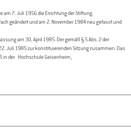
am 7. Juli 1956 die Errichtung der Stiftung.
rfach geändert und am 2. November 1984 neu gefasst und
assung am 30. April 1985. Der gemäß § 5 Abs. 2 der
 22. Juli 1985 zur konstituierenden Sitzung zusammen. Das
1985 in der Hochschule Geisenheim,
ges Obst” und weiterer berufskundlicher Schriften
cher Veröffentlichun gen auch in anderen geeigneten Schrifte