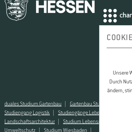
COOKI
Unsere W
Durch Nutz
ändern, sti
duales Studium Gartenbau
|
Gartenbau Studium
|
Leben
Studiengang Logistik
|
Studiengänge Lebensmittel
|
St
Landschaftsarchitektur
|
Studium Lebensmittel
|
Studi
Umweltschutz
|
Studium Wiesbaden
|