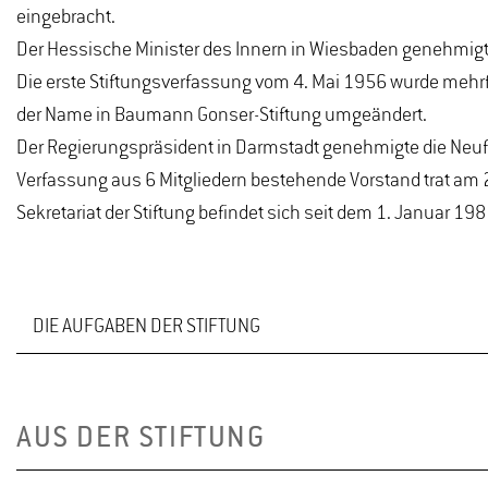
eingebracht.
Der Hessische Minister des Innern in Wiesbaden genehmigte 
Die erste Stiftungsverfassung vom 4. Mai 1956 wurde meh
der Name in Baumann Gonser-Stiftung umgeändert.
Der Regierungspräsident in Darmstadt genehmigte die Neuf
Verfassung aus 6 Mitgliedern bestehende Vorstand trat am
Sekretariat der Stiftung befindet sich seit dem 1. Januar 
DIE AUFGABEN DER STIFTUNG
Gestaltung und Herausgabe der Fachzeitschrift „Flüssi
AUS DER STIFTUNG
Förderung wissenschaftlicher und allgemein verständli