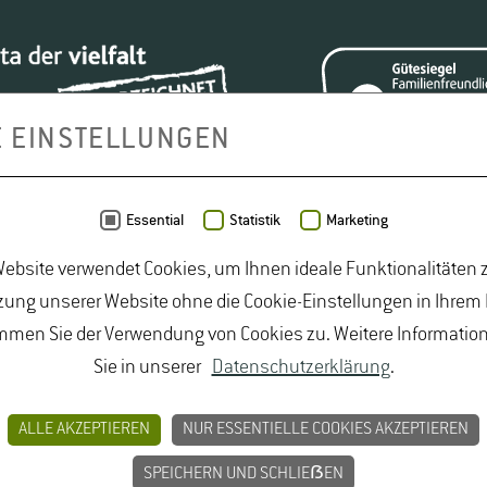
E EINSTELLUNGEN
Essential
Statistik
Marketing
ebsite verwendet Cookies, um Ihnen ideale Funktionalitäten z
ung unserer Website ohne die Cookie-Einstellungen in Ihrem
mmen Sie der Verwendung von Cookies zu. Weitere Informatio
Sie in unserer
Datenschutzerklärung
.
smittelrecht Studium
|
Lebensmittelsicherheit Studium
|
udiengänge Natur
|
Studiengänge Umweltschutz
|
Studium
ALLE AKZEPTIEREN
NUR ESSENTIELLE COOKIES AKZEPTIEREN
um Lebensmittelsicherheit
|
Studium Logistik
|
Studium N
SPEICHERN UND SCHLIEẞEN