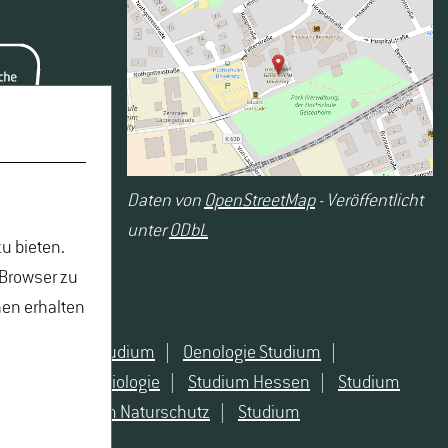
Daten von
OpenStreetMap
- Veröffentlicht
unter
ODbL
u bieten.
 Browser zu
nen erhalten
Naturschutz Studium
|
Oenologie Studium
|
 angewandte Biologie
|
Studium Hessen
|
Studium
atur
|
Studium Naturschutz
|
Studium