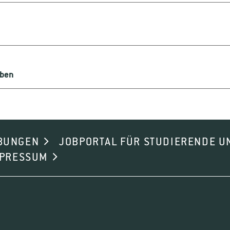
ndere Bedeutung der alkoholfreien Fruchtgetränke in der mensc
besichtigungen mit Bildungsstätten, durch Verkostungsaktio
und Fortbildungsveranstaltungen für Auszubildende in der Fru
agung sowie von geeigneten Fortbildungsveranstaltungen wie 
eben
Technologie der gärungslosen Früchteverwertung
der Berufsschule und anderer Bildungseinrichtungen
der Ausbildung befindlichen Personen
BUNGEN
JOBPORTAL FÜR STUDIERENDE U
hrung von ausgewählten Forschungsvorhaben sowie bei der En
MPRESSUM
, die sich um die gärungslose Früchteverwertung besonders 