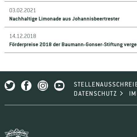
Gezielte Öffentlichkeitsarbeit über Qualität und beso
03.02.2021
Durchführung von öffentlichen Vorträgen und Betriebs
Nachhaltige Limonade aus Johannisbeertrester
Organisation und Durchführung bedarfsorientierter Aus
Organisation und Durchführung einer jährlichen Facht
14.12.2018
Förderpreise 2018 der Baumann-Gonser-Stiftung verg
Beratung in Fragen der Aus- und Fortbildung und der 
Zuwendungen zur Anschaffung von Unterrichtsmitteln 
Unterstützung von bedürftigen Auszubildenden und in 
STELLENAUSSCHREI
sachliche und finanzielle Unterstützung zur Durchfü
DATENSCHUTZ
I
Ausstattung und Verleihung eines Preises an Personen